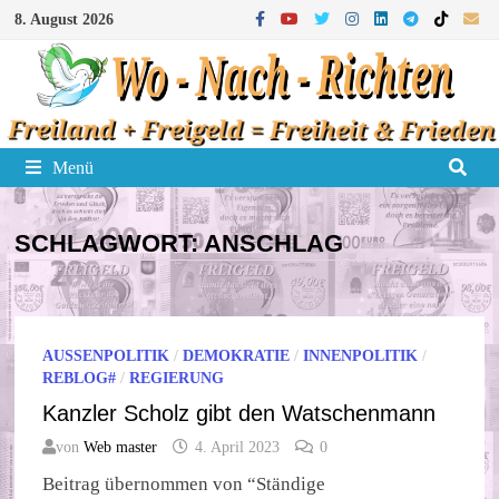
Zum
8. August 2026
Inhalt
springen
Menü
SCHLAGWORT:
ANSCHLAG
AUSSENPOLITIK
/
DEMOKRATIE
/
INNENPOLITIK
/
REBLOG#
/
REGIERUNG
Kanzler Scholz gibt den Watschenmann
von
Web master
4. April 2023
0
Beitrag übernommen von “Ständige