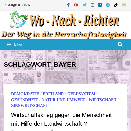
Zum
7. August 2026
Inhalt
springen
Menü
SCHLAGWORT:
BAYER
DEMOKRATIE
/
FREILAND
/
GELDSYSTEM
/
GESUNDHEIT
/
NATUR UND UMWELT
/
WIRTSCHAFT
/
ZINSWIRTSCHAFT
Wirtschaftskrieg gegen die Menschheit
mit Hilfe der Landwirtschaft ?