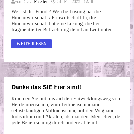
von
Dieter Mueller
31. Mai 2023
0
Wer ist der Feind ? Welche Lösung hat die
Humanwirtschaft / Freiwirtschaft Ja, die
Humanwirtschaft hat eine Lösung, die bei
fragmentierter Betrachtung dem Landwirt unter …
WIRTSCHAFTSKRIEG
WEITERLESEN
GEGEN
DIE
MENSCHHEIT
MIT
HILFE
DER
LANDWIRTSCHAFT
?
Danke das SIE hier sind!
Kommen Sie mit uns auf den Entwicklungsweg vom
Herdenmenschen, vom Teilmenschen zum
selbstständigen Vollmenschen, auf den Weg zum
Individium und Akraten, also zu dem Menschen, der
jede Beherrschung durch andere ablehnt.