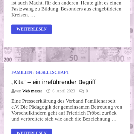
ist auch Macht, für den anderen. Heute gibt es einen
Fastzwang zu Bildung. Besonders aus eingebildeten
Kreisen. …
EXPERIMENT
WEITERLESEN
MIT
KINDERGEHIRN
FAMILIEN
/
GESELLSCHAFT
„Kita“ – ein irreführender Begriff
von
Web master
6. April 2023
0
Eine Presseerklärung des Verband Familienarbeit
e.V. Die Pädagogik der gemeinsamen Betreuung von
Vorschulkindern geht auf Friedrich Fröbel zurück
und verbreitete sich wie auch die Bezeichnung …
„KITA“
WEITERLESEN