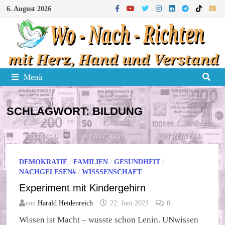
Zum
6. August 2026
Inhalt
springen
Menü
SCHLAGWORT:
BILDUNG
DEMOKRATIE
/
FAMILIEN
/
GESUNDHEIT
/
NACHGELESEN#
/
WISSSENSCHAFT
Experiment mit Kindergehirn
von
Harald Heidenreich
22. Juni 2023
0
Wissen ist Macht – wusste schon Lenin. UNwissen