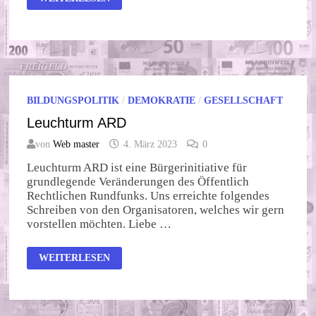
–
EIN
IRREFÜHRENDER
BEGRIFF
BILDUNGSPOLITIK
/
DEMOKRATIE
/
GESELLSCHAFT
Leuchturm ARD
von
Web master
4. März 2023
0
Leuchturm ARD ist eine Bürgerinitiative für
grundlegende Veränderungen des Öffentlich
Rechtlichen Rundfunks. Uns erreichte folgendes
Schreiben von den Organisatoren, welches wir gern
vorstellen möchten. Liebe …
LEUCHTURM
WEITERLESEN
ARD