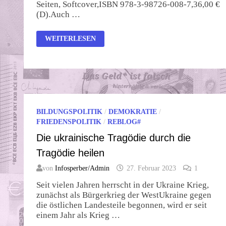
Seiten, Softcover,ISBN 978-3-98726-008-7,36,00 €
(D).Auch …
DAS
WEITERLESEN
POSTKAPITALISTISCHE
MANIFEST
BILDUNGSPOLITIK
/
DEMOKRATIE
/
FRIEDENSPOLITIK
/
REBLOG#
Die ukrainische Tragödie durch die
Tragödie heilen
von
Infosperber/Admin
27. Februar 2023
1
Seit vielen Jahren herrscht in der Ukraine Krieg,
zunächst als Bürgerkrieg der WestUkraine gegen
die östlichen Landesteile begonnen, wird er seit
einem Jahr als Krieg …