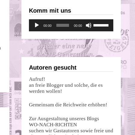
Komm mit uns
Audio-
Pfeiltasten
00:00
00:00
Player
Hoch/Runter
benutzen,
um
die
n
Lautstärke
zu
regeln.
Autoren gesucht
Aufruf!
an freie Blogger und solche, die es
werden wollen!
Gemeinsam die Reichweite erhöhen!
Zur Ausgestaltung unseres Blogs
WO-NACH-RICHTEN
suchen wir Gastautoren sowie freie und