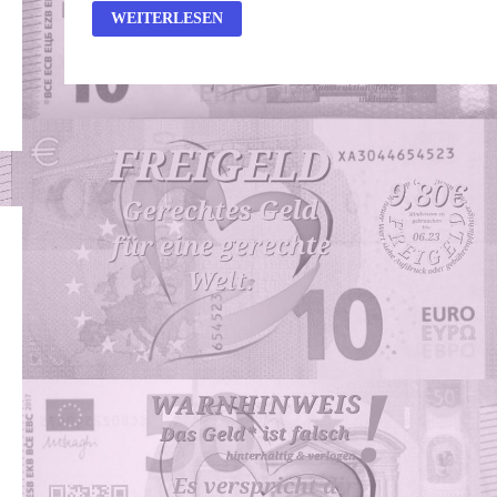
LEUCHTURM
WEITERLESEN
ARD