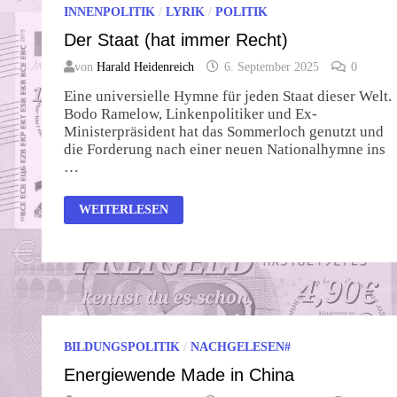
INNENPOLITIK
/
LYRIK
/
POLITIK
Der Staat (hat immer Recht)
von
Harald Heidenreich
6. September 2025
0
Eine universielle Hymne für jeden Staat dieser Welt.
Bodo Ramelow, Linkenpolitiker und Ex-
Ministerpräsident hat das Sommerloch genutzt und
die Forderung nach einer neuen Nationalhymne ins
…
DER
WEITERLESEN
STAAT
(HAT
IMMER
RECHT)
BILDUNGSPOLITIK
/
NACHGELESEN#
Energiewende Made in China