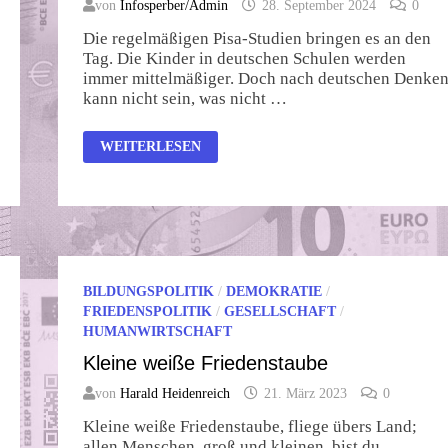
von
Infosperber/Admin
28. September 2024
0
Die regelmäßigen Pisa-Studien bringen es an den
Tag. Die Kinder in deutschen Schulen werden
immer mittelmäßiger. Doch nach deutschen Denke
kann nicht sein, was nicht …
BULLERBÜ
WEITERLESEN
STATT
DIGITAL
BILDUNGSPOLITIK
/
DEMOKRATIE
/
FRIEDENSPOLITIK
/
GESELLSCHAFT
/
HUMANWIRTSCHAFT
Kleine weiße Friedenstaube
von
Harald Heidenreich
21. März 2023
0
Kleine weiße Friedenstaube, fliege übers Land;
allen Menschen, groß und kleinen, bist du