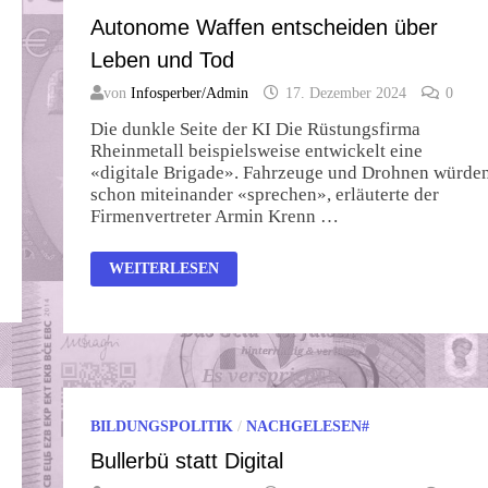
Autonome Waffen entscheiden über
Leben und Tod
von
Infosperber/Admin
17. Dezember 2024
0
Die dunkle Seite der KI Die Rüstungsfirma
Rheinmetall beispielsweise entwickelt eine
«digitale Brigade». Fahrzeuge und Drohnen würde
schon miteinander «sprechen», erläuterte der
Firmenvertreter Armin Krenn …
AUTONOME
WEITERLESEN
WAFFEN
ENTSCHEIDEN
ÜBER
LEBEN
UND
TOD
BILDUNGSPOLITIK
/
NACHGELESEN#
Bullerbü statt Digital