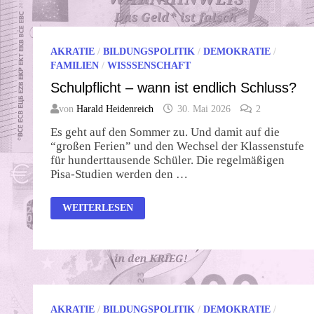
AKRATIE
/
BILDUNGSPOLITIK
/
DEMOKRATIE
/
FAMILIEN
/
WISSSENSCHAFT
Schulpflicht – wann ist endlich Schluss?
von
Harald Heidenreich
30. Mai 2026
2
Es geht auf den Sommer zu. Und damit auf die
“großen Ferien” und den Wechsel der Klassenstufe
für hunderttausende Schüler. Die regelmäßigen
Pisa-Studien werden den …
SCHULPFLICHT
WEITERLESEN
–
WANN
IST
ENDLICH
SCHLUSS?
AKRATIE
/
BILDUNGSPOLITIK
/
DEMOKRATIE
/