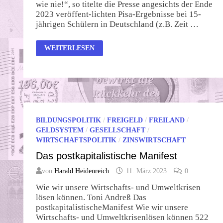
wie nie!“, so titelte die Presse angesichts der Ende
2023 veröffent-lichten Pisa-Ergebnisse bei 15-
jährigen Schülern in Deutschland (z.B. Zeit …
IST
WEITERLESEN
DIE
KRIPPENBETREUUNG
EINE
BILDUNGSBREMSE?
BILDUNGSPOLITIK
/
FREIGELD
/
FREILAND
/
GELDSYSTEM
/
GESELLSCHAFT
/
WIRTSCHAFTSPOLITIK
/
ZINSWIRTSCHAFT
Das postkapitalistische Manifest
von
Harald Heidenreich
11. März 2023
0
Wie wir unsere Wirtschafts- und Umweltkrisen
lösen können. Toni Andreß Das
postkapitalistischeManifest Wie wir unsere
Wirtschafts- und Umweltkrisenlösen können 522