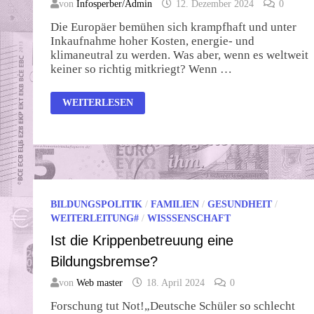
von
Infosperber/Admin
12. Dezember 2024
0
Die Europäer bemühen sich krampfhaft und unter
Inkaufnahme hoher Kosten, energie- und
klimaneutral zu werden. Was aber, wenn es weltweit
keiner so richtig mitkriegt? Wenn …
ENERGIEWENDE
WEITERLESEN
MADE
IN
CHINA
BILDUNGSPOLITIK
/
FAMILIEN
/
GESUNDHEIT
/
WEITERLEITUNG#
/
WISSSENSCHAFT
Ist die Krippenbetreuung eine
Bildungsbremse?
von
Web master
18. April 2024
0
Forschung tut Not!„Deutsche Schüler so schlecht