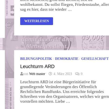
wohlbekannt. Du sollst fliegen, Friedenstaube, alle
sag es hier, dass nie wieder …
KLEINE
WEITERLESEN
WEISSE F
RIEDENSTAUBE
BILDUNGSPOLITIK
/
DEMOKRATIE
/
GESELLSCHAFT
Leuchturm ARD
von
Web master
4. März 2023
0
Leuchturm ARD ist eine Bürgerinitiative für
grundlegende Veränderungen des Öffentlich
Rechtlichen Rundfunks. Uns erreichte folgendes
Schreiben von den Organisatoren, welches wir gern
vorstellen möchten. Liebe …