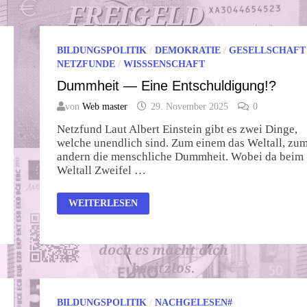
BILDUNGSPOLITIK
/
DEMOKRATIE
/
GESELLSCHAFT
NETZFUNDE
/
WISSSENSCHAFT
Dummheit — Eine Entschuldigung!?
von
Web master
29. November 2025
0
Netzfund Laut Albert Einstein gibt es zwei Dinge,
welche unendlich sind. Zum einem das Weltall, zu
andern die menschliche Dummheit. Wobei da beim
Weltall Zweifel …
DUMMHEIT
WEITERLESEN
—
EINE
ENTSCHULDIGUNG!?
BILDUNGSPOLITIK
/
NACHGELESEN#