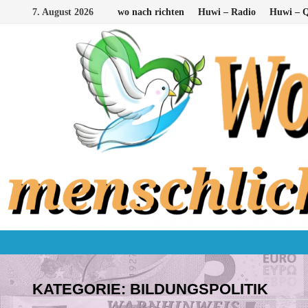
Zum
7. August 2026
wo nach richten
Huwi – Radio
Huwi – Q
Inhalt
springen
KATEGORIE:
BILDUNGSPOLITIK