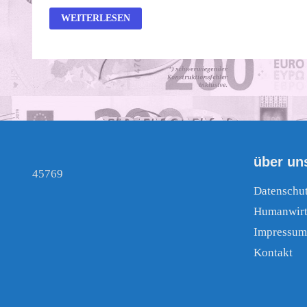
DIE
WEITERLESEN
UKRAINISCHE
TRAGÖDIE
DURCH
DIE
TRAGÖDIE
HEILEN
über un
45769
Datenschu
Humanwirt
Impressum
Kontakt