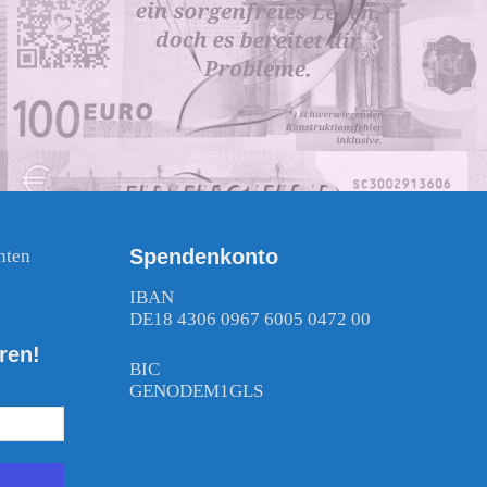
Spendenkonto
nten
!
IBAN
DE18 4306 0967 6005 0472 00
ren!
BIC
GENODEM1GLS