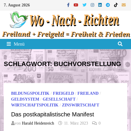
Zum
7. August 2026
Inhalt
springen
Menü
SCHLAGWORT:
BUCHVORSTELLUNG
BILDUNGSPOLITIK
/
FREIGELD
/
FREILAND
/
GELDSYSTEM
/
GESELLSCHAFT
/
WIRTSCHAFTSPOLITIK
/
ZINSWIRTSCHAFT
Das postkapitalistische Manifest
von
Harald Heidenreich
11. März 2023
0