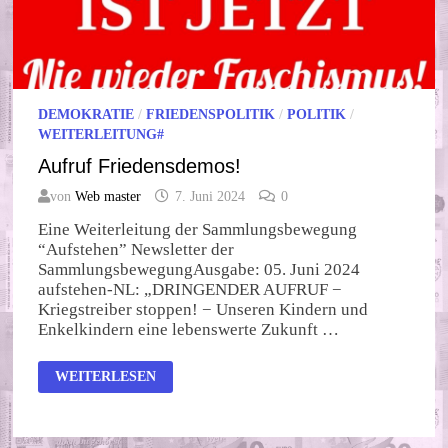
DEMOKRATIE
/
FRIEDENSPOLITIK
/
POLITIK
/
WEITERLEITUNG#
Aufruf Friedensdemos!
von
Web master
7. Juni 2024
0
Eine Weiterleitung der Sammlungsbewegung
“Aufstehen” Newsletter der
SammlungsbewegungAusgabe: 05. Juni 2024
aufstehen-NL: „DRINGENDER AUFRUF −
Kriegstreiber stoppen! − Unseren Kindern und
Enkelkindern eine lebenswerte Zukunft …
AUFRUF
WEITERLESEN
FRIEDENSDEMOS!