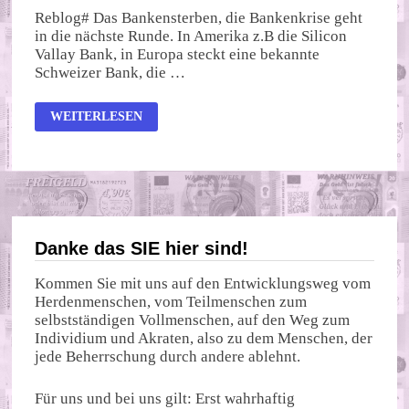
Reblog# Das Bankensterben, die Bankenkrise geht
in die nächste Runde. In Amerika z.B die Silicon
Vallay Bank, in Europa steckt eine bekannte
Schweizer Bank, die …
DOMINOEFFEKT
WEITERLESEN
WELTFINANZKRISE
–
WAS
KOMMT
2023
AUF
UNS
ZU?
Danke das SIE hier sind!
Kommen Sie mit uns auf den Entwicklungsweg vom
Herdenmenschen, vom Teilmenschen zum
selbstständigen Vollmenschen, auf den Weg zum
Individium und Akraten, also zu dem Menschen, der
jede Beherrschung durch andere ablehnt.
Für uns und bei uns gilt: Erst wahrhaftig