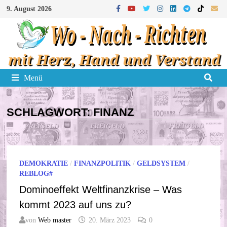
Zum
9. August 2026
Inhalt
springen
Menü
SCHLAGWORT:
FINANZ
DEMOKRATIE
/
FINANZPOLITIK
/
GELDSYSTEM
/
REBLOG#
Dominoeffekt Weltfinanzkrise – Was
kommt 2023 auf uns zu?
von
Web master
20. März 2023
0