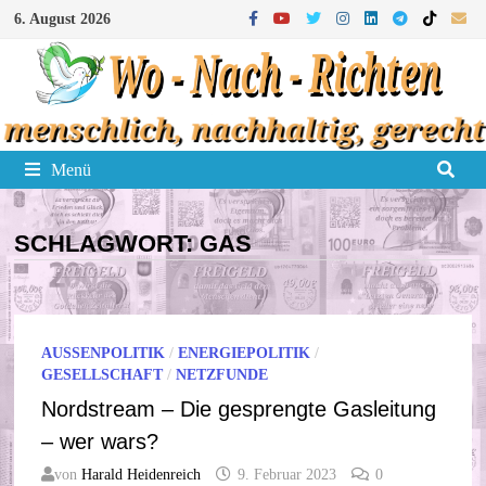
Zum
6. August 2026
Inhalt
springen
Menü
SCHLAGWORT:
GAS
AUSSENPOLITIK
/
ENERGIEPOLITIK
/
GESELLSCHAFT
/
NETZFUNDE
Nordstream – Die gesprengte Gasleitung
– wer wars?
von
Harald Heidenreich
9. Februar 2023
0