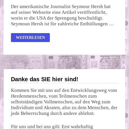
Der amerikanische Journalist Seymour Hersh hat
auf seiner Webseite eine Artikel veröffentlicht,
worin er die USA der Sprengung beschuldigt.
Seymoun Hersh ist für zahlreiche Enthüllungen …
NORDSTREAM
WEITERLESEN
–
DIE
GESPRENGTE
GASLEITUNG
–
WER
WARS?
Danke das SIE hier sind!
Kommen Sie mit uns auf den Entwicklungsweg vom
Herdenmenschen, vom Teilmenschen zum
selbstständigen Vollmenschen, auf den Weg zum
Individium und Akraten, also zu dem Menschen, der
jede Beherrschung durch andere ablehnt.
Für uns und bei uns gilt: Erst wahrhaftig