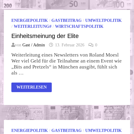
DEGENERIERTE
ELITEN
ENERGIEPOLITIK
/
GASTBEITRAG
/
UMWELTPOLITIK
/
WEITERLEITUNG#
/
WIRTSCHAFTSPOLITIK
Einheitsmeinung der Elite
von
Gast / Admin
13. Februar 2026
0
Weiterleitung eines Newsletters von Roland Moesl
Wer viel Geld für die Teilnahme an einem Event wie
„Bits and Pretzels“ in München ausgibt, fühlt sich
als …
EINHEITSMEINUNG
WEITERLESEN
DER
ELITE
ENERGIEPOLITIK
/
GASTBEITRAG
/
UMWELTPOLITIK