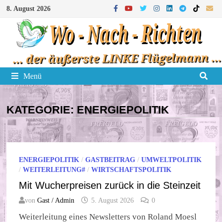
Zum
8. August 2026
Inhalt
springen
Menü
KATEGORIE:
ENERGIEPOLITIK
ENERGIEPOLITIK
/
GASTBEITRAG
/
UMWELTPOLITIK
/
WEITERLEITUNG#
/
WIRTSCHAFTSPOLITIK
Mit Wucherpreisen zurück in die Steinzeit
von
Gast / Admin
5. August 2026
0
Weiterleitung eines Newsletters von Roland Moesl