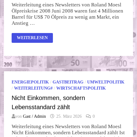
Weiterleitung eines Newsletters von Roland Moesl
Ölpreiskrise 2008 Juni 2008 waren fast 4 Millionen
Barrel für US$ 70 Ölpreis zu wenig am Markt, ein
Anstieg …
WIE
WEITERLESEN
VIELE
ÖLKRISEN
BIS
ZUM
AUSSTIEG?
ENERGIEPOLITIK
/
GASTBEITRAG
/
UMWELTPOLITIK
/
WEITERLEITUNG#
/
WIRTSCHAFTSPOLITIK
Nicht Einkommen, sondern
Lebensstandard zählt
von
Gast / Admin
25. März 2026
0
Weiterleitung eines Newsletters von Roland Moesl
Nicht Einkommen, sondern Lebensstandard zählt Ist