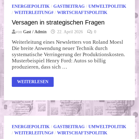
SABOTAGE
ENERGIEPOLITIK
/
GASTBEITRAG
/
UMWELTPOLITIK
/
WEITERLEITUNG#
/
WIRTSCHAFTSPOLITIK
Versagen in strategischen Fragen
von
Gast / Admin
22. April 2026
0
Weiterleitung eines Newsletters von Roland Moesl
Die breite Anwendung neuer Technik durch
systematische Verringerung der Produktionskosten.
Musterbeispiel Henry Ford: Autos so billig
produzieren, dass sich …
VERSAGEN
WEITERLESEN
IN
STRATEGISCHEN
FRAGEN
ENERGIEPOLITIK
/
GASTBEITRAG
/
UMWELTPOLITIK
/
WEITERLEITUNG#
/
WIRTSCHAFTSPOLITIK