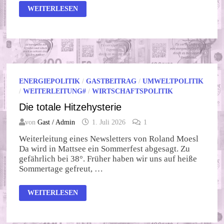
EIGENE
WEITERLESEN
NAHRUNGSMITTELPRODUKTION
ENERGIEPOLITIK
/
GASTBEITRAG
/
UMWELTPOLITIK
/
WEITERLEITUNG#
/
WIRTSCHAFTSPOLITIK
Die totale Hitzehysterie
von
Gast / Admin
1. Juli 2026
1
Weiterleitung eines Newsletters von Roland Moesl
Da wird in Mattsee ein Sommerfest abgesagt. Zu
gefährlich bei 38°. Früher haben wir uns auf heiße
Sommertage gefreut, …
DIE
WEITERLESEN
TOTALE
HITZEHYSTERIE