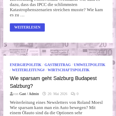
dazu, dass das IPCC die schlimmsten
Katastrophenszenarien streichen musste? Wie kam
es zu …
IPCC
WEITERLESEN
STREICHT
KATASTROPHENSZENARIEN
ENERGIEPOLITIK
/
GASTBEITRAG
/
UMWELTPOLITIK
/
WEITERLEITUNG#
/
WIRTSCHAFTSPOLITIK
Wie sparsam geht Salzburg Budapest
Salzburg?
von
Gast / Admin
20. Mai 2026
0
Weiterleitung eines Newsletters von Roland Moesl
Wie sparsam kann man ein Auto bewegen? Mit
einem Ölauto sind da die Optionen sehr