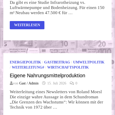
Da gibt es eine Studie Infrarotheizung vs.
Luftwärmepumpe und Bodenheizung. Für einen 150
m² Neubau werden 47.500 € für …
MIT
WEITERLESEN
WUCHERPREISEN
ZURÜCK
IN
DIE
STEINZEIT
ENERGIEPOLITIK
/
GASTBEITRAG
/
UMWELTPOLITIK
/
WEITERLEITUNG#
/
WIRTSCHAFTSPOLITIK
Eigene Nahrungsmittelproduktion
von
Gast / Admin
15. Juli 2026
0
Weiterleitung eines Newsletters von Roland Moesl
Die einzige wahre Aussage in dem Schundroman
„Die Grenzen des Wachstums“: Wir können mit der
Technik von 1972 über …