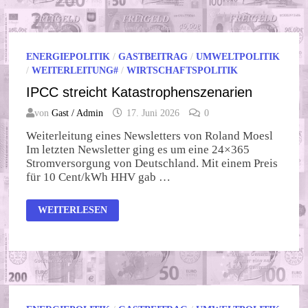
ENERGIEPOLITIK
/
GASTBEITRAG
/
UMWELTPOLITIK
/
WEITERLEITUNG#
/
WIRTSCHAFTSPOLITIK
IPCC streicht Katastrophenszenarien
von
Gast / Admin
17. Juni 2026
0
Weiterleitung eines Newsletters von Roland Moesl
Im letzten Newsletter ging es um eine 24×365
Stromversorgung von Deutschland. Mit einem Preis
für 10 Cent/kWh HHV gab …
IPCC
WEITERLESEN
STREICHT
KATASTROPHENSZENARIEN