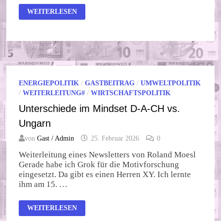
LINKEDIN
WEITERLESEN
–
ABBILD
DER
WESTLICHEN
UNTERGANGSKULTUR
ENERGIEPOLITIK
/
GASTBEITRAG
/
UMWELTPOLITIK
/
WEITERLEITUNG#
/
WIRTSCHAFTSPOLITIK
Unterschiede im Mindset D-A-CH vs.
Ungarn
von
Gast / Admin
25. Februar 2026
0
Weiterleitung eines Newsletters von Roland Moesl
Gerade habe ich Grok für die Motivforschung
eingesetzt. Da gibt es einen Herren XY. Ich lernte
ihm am 15. …
UNTERSCHIEDE
WEITERLESEN
IM
MINDSET