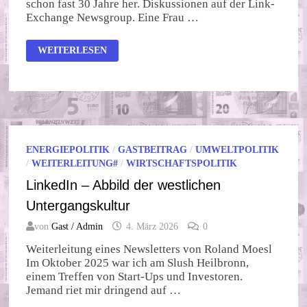
schon fast 30 Jahre her. Diskussionen auf der Link-
Exchange Newsgroup. Eine Frau …
NICHT
WEITERLESEN
EINKOMMEN,
SONDERN
LEBENSSTANDARD
ZÄHLT
ENERGIEPOLITIK
/
GASTBEITRAG
/
UMWELTPOLITIK
/
WEITERLEITUNG#
/
WIRTSCHAFTSPOLITIK
LinkedIn – Abbild der westlichen
Untergangskultur
von
Gast / Admin
4. März 2026
0
Weiterleitung eines Newsletters von Roland Moesl
Im Oktober 2025 war ich am Slush Heilbronn,
einem Treffen von Start-Ups und Investoren.
Jemand riet mir dringend auf …