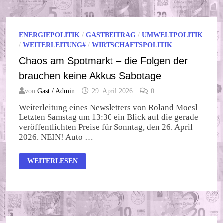
WAHNSINN
ENERGIEPOLITIK
/
GASTBEITRAG
/
UMWELTPOLITIK
/
WEITERLEITUNG#
/
WIRTSCHAFTSPOLITIK
Chaos am Spotmarkt – die Folgen der
brauchen keine Akkus Sabotage
von
Gast / Admin
29. April 2026
0
Weiterleitung eines Newsletters von Roland Moesl
Letzten Samstag um 13:30 ein Blick auf die gerade
veröffentlichten Preise für Sonntag, den 26. April
2026. NEIN! Auto …
CHAOS
WEITERLESEN
AM
SPOTMARKT
–
DIE
FOLGEN
DER
BRAUCHEN
KEINE
AKKUS