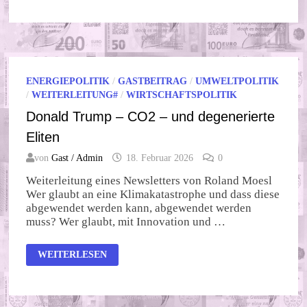
D-
A-
CH
VS.
UNGARN
ENERGIEPOLITIK
/
GASTBEITRAG
/
UMWELTPOLITIK
/
WEITERLEITUNG#
/
WIRTSCHAFTSPOLITIK
Donald Trump – CO2 – und degenerierte
Eliten
von
Gast / Admin
18. Februar 2026
0
Weiterleitung eines Newsletters von Roland Moesl
Wer glaubt an eine Klimakatastrophe und dass diese
abgewendet werden kann, abgewendet werden
muss? Wer glaubt, mit Innovation und …
DONALD
WEITERLESEN
TRUMP
–
CO2
–
UND