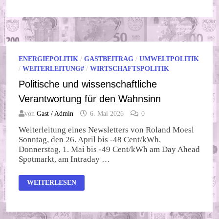
ZIVILISATION
ENERGIEPOLITIK
/
GASTBEITRAG
/
UMWELTPOLITIK
/
WEITERLEITUNG#
/
WIRTSCHAFTSPOLITIK
Politische und wissenschaftliche
Verantwortung für den Wahnsinn
von
Gast / Admin
6. Mai 2026
0
Weiterleitung eines Newsletters von Roland Moesl
Sonntag, den 26. April bis -48 Cent/kWh,
Donnerstag, 1. Mai bis -49 Cent/kWh am Day Ahead
Spotmarkt, am Intraday …
POLITISCHE
WEITERLESEN
UND
WISSENSCHAFTLICHE
VERANTWORTUNG
FÜR
DEN