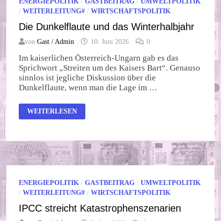
ENERGIEPOLITIK
/
GASTBEITRAG
/
UMWELTPOLITIK
/
WEITERLEITUNG#
/
WIRTSCHAFTSPOLITIK
Die Dunkelflaute und das Winterhalbjahr
von
Gast / Admin
10. Juni 2026
0
Im kaiserlichen Österreich-Ungarn gab es das
Sprichwort „Streiten um des Kaisers Bart“. Genauso
sinnlos ist jegliche Diskussion über die
Dunkelflaute, wenn man die Lage im …
DIE
WEITERLESEN
DUNKELFLAUTE
UND
DAS
WINTERHALBJAHR
ENERGIEPOLITIK
/
GASTBEITRAG
/
UMWELTPOLITIK
/
WEITERLEITUNG#
/
WIRTSCHAFTSPOLITIK
IPCC streicht Katastrophenszenarien