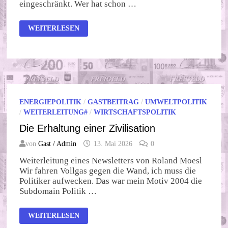
eingeschränkt. Wer hat schon …
WIE
WEITERLESEN
SPARSAM
GEHT
SALZBURG
BUDAPEST
SALZBURG?
ENERGIEPOLITIK
/
GASTBEITRAG
/
UMWELTPOLITIK
/
WEITERLEITUNG#
/
WIRTSCHAFTSPOLITIK
Die Erhaltung einer Zivilisation
von
Gast / Admin
13. Mai 2026
0
Weiterleitung eines Newsletters von Roland Moesl
Wir fahren Vollgas gegen die Wand, ich muss die
Politiker aufwecken. Das war mein Motiv 2004 die
Subdomain Politik …
DIE
WEITERLESEN
ERHALTUNG
EINER