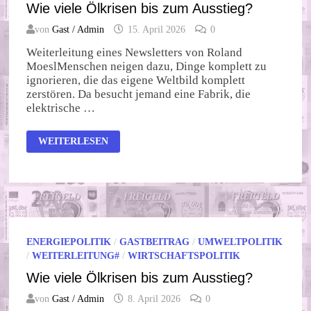
Wie viele Ölkrisen bis zum Ausstieg?
von
Gast / Admin
15. April 2026
0
Weiterleitung eines Newsletters von Roland
MoeslMenschen neigen dazu, Dinge komplett zu
ignorieren, die das eigene Weltbild komplett
zerstören. Da besucht jemand eine Fabrik, die
elektrische …
WIE
WEITERLESEN
VIELE
ÖLKRISEN
BIS
ZUM
AUSSTIEG?
ENERGIEPOLITIK
/
GASTBEITRAG
/
UMWELTPOLITIK
/
WEITERLEITUNG#
/
WIRTSCHAFTSPOLITIK
Wie viele Ölkrisen bis zum Ausstieg?
von
Gast / Admin
8. April 2026
0