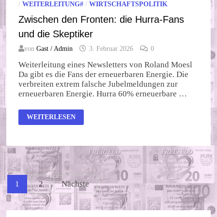
/
WEITERLEITUNG#
/
WIRTSCHAFTSPOLITIK
Zwischen den Fronten: die Hurra-Fans
und die Skeptiker
von
Gast / Admin
3. Februar 2026
0
Weiterleitung eines Newsletters von Roland Moesl
Da gibt es die Fans der erneuerbaren Energie. Die
verbreiten extrem falsche Jubelmeldungen zur
erneuerbaren Energie. Hurra 60% erneuerbare …
ZWISCHEN
WEITERLESEN
DEN
FRONTEN:
DIE
HURRA-
FANS
UND
DIE
SKEPTIKER
Seitennummerierung
1
2
Nächste
der
Beiträge