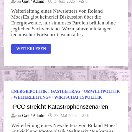
von
Gast / Admin
3. Juni 2026
0
Weiterleitung eines Newsletters von Roland
MoeslEs gibt keinerlei Diskussion über die
Energiewende, nur sinnloses Parolen brüllen ohne
jeglichen Sachverstand. Wozu jahrzehntelanger
technischer Fortschritt, wenn alles …
IPCC
WEITERLESEN
STREICHT
KATASTROPHENSZENARIEN
ENERGIEPOLITIK
/
GASTBEITRAG
/
UMWELTPOLITIK
/
WEITERLEITUNG#
/
WIRTSCHAFTSPOLITIK
IPCC streicht Katastrophenszenarien
von
Gast / Admin
27. Mai 2026
0
Weiterleitung eines Newsletters von Roland Moesl
Entwicklung Photovoltaik Weltmarkt Wie kam es