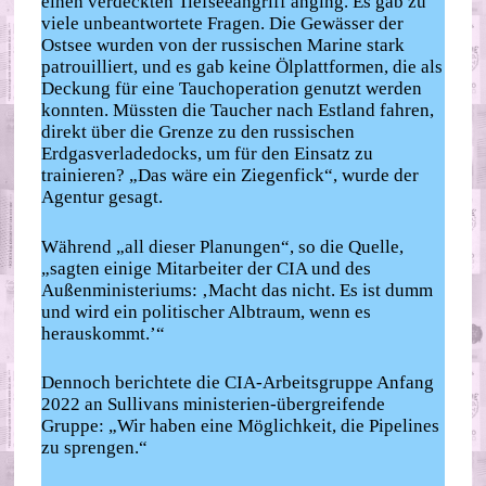
einen verdeckten Tiefseeangriff anging. Es gab zu
viele unbeantwortete Fragen. Die Gewässer der
Ostsee wurden von der russischen Marine stark
patrouilliert, und es gab keine Ölplattformen, die als
Deckung für eine Tauchoperation genutzt werden
konnten. Müssten die Taucher nach Estland fahren,
direkt über die Grenze zu den russischen
Erdgasverladedocks, um für den Einsatz zu
trainieren? „Das wäre ein Ziegenfick“, wurde der
Agentur gesagt.
Während „all dieser Planungen“, so die Quelle,
„sagten einige Mitarbeiter der CIA und des
Außenministeriums: ‚Macht das nicht. Es ist dumm
und wird ein politischer Albtraum, wenn es
herauskommt.’“
Dennoch berichtete die CIA-Arbeitsgruppe Anfang
2022 an Sullivans ministerien-übergreifende
Gruppe: „Wir haben eine Möglichkeit, die Pipelines
zu sprengen.“