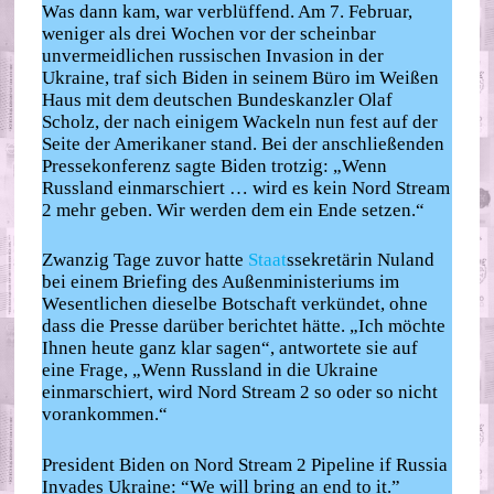
Was dann kam, war verblüffend. Am 7. Februar,
weniger als drei Wochen vor der scheinbar
unvermeidlichen russischen Invasion in der
Ukraine, traf sich Biden in seinem Büro im Weißen
Haus mit dem deutschen Bundeskanzler Olaf
Scholz, der nach einigem Wackeln nun fest auf der
Seite der Amerikaner stand. Bei der anschließenden
Pressekonferenz sagte Biden trotzig: „Wenn
Russland einmarschiert … wird es kein Nord Stream
2 mehr geben. Wir werden dem ein Ende setzen.“
Zwanzig Tage zuvor hatte
Staat
ssekretärin Nuland
bei einem Briefing des Außenministeriums im
Wesentlichen dieselbe Botschaft verkündet, ohne
dass die Presse darüber berichtet hätte. „Ich möchte
Ihnen heute ganz klar sagen“, antwortete sie auf
eine Frage, „Wenn Russland in die Ukraine
einmarschiert, wird Nord Stream 2 so oder so nicht
vorankommen.“
President Biden on Nord Stream 2 Pipeline if Russia
Invades Ukraine: “We will bring an end to it.”