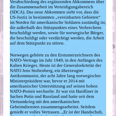
Verabschiedung des ergänzenden Abkommens über
die Zusammenarbeit im Verteidigungsbereich
(SDCA). Das neue Abkommen sieht vor, dass die
US-Justiz in bestimmten „vereinbarten Gebieten“
im Norden für amerikanische Soldaten zuständig ist,
die außerhalb des Stützpunktes eines Verbrechens
beschuldigt werden, sowie für norwegische Bürger,
die beschuldigt oder verdächtigt werden, die Arbeit
auf dem Stützpunkt zu stören.
Norwegen gehörte zu den Erstunterzeichnern des
NATO-Vertrags im Jahr 1949, in den Anfängen des
Kalten Krieges. Heute ist der Generalsekrtetär der
NATO Jens Stoltenberg, ein überzeugter
Antikommunist, der acht Jahre lang norwegischer
Ministerpräsident war, bevor er 2014 mit
amerikanischer Unterstützung auf seinen hohen
NATO-Posten wechselte. Er war ein Hardliner in
Sachen Putin und Russland und hatte seit dem
Vietnamkrieg mit den amerikanischen
Geheimdiensten zusammengearbeitet. Seitdem
genießt er volles Vertrauen. „Er ist der Handschuh,