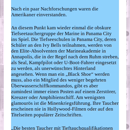
Nach ein paar Nachforschungen waren die
Amerikaner einverstanden.
An diesem Punkt kam wieder einmal die obskure
Tiefseetauchergruppe der Marine in Panama City
ins Spiel. Die Tiefseeschulen in Panama City, deren
Schüler an den Ivy Bells teilnahmen, werden von
den Elite-Absolventen der Marineakademie in
Annapolis, die in der Regel nach dem Ruhm streben,
als Seal, Kampfpilot oder U-Boot-Fahrer eingesetzt
zu werden, als unerwünschtes Hinterland
angesehen. Wenn man ein „Black Shoe“ werden
muss, also ein Mitglied des weniger begehrten
Überwasserschiffkommandos, gibt es aber
zumindest immer einen Posten auf einem Zerstörer,
Kreuzer oder Amphibienschiff. Am wenigsten
glamourös ist die Minenkriegsführung. Ihre Taucher
erscheinen nie in Hollywood-Filmen oder auf den
Titelseiten populärer Zeitschriften.
„Die besten Taucher mit Tieftauchqualifikationen