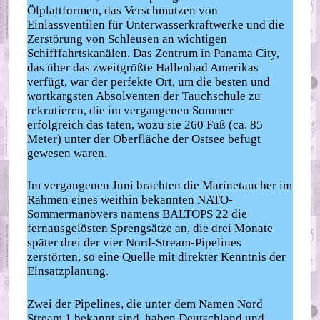
Ölplattformen, das Verschmutzen von
Einlassventilen für Unterwasserkraftwerke und die
Zerstörung von Schleusen an wichtigen
Schifffahrtskanälen. Das Zentrum in Panama City,
das über das zweitgrößte Hallenbad Amerikas
verfügt, war der perfekte Ort, um die besten und
wortkargsten Absolventen der Tauchschule zu
rekrutieren, die im vergangenen Sommer
erfolgreich das taten, wozu sie 260 Fuß (ca. 85
Meter) unter der Oberfläche der Ostsee befugt
gewesen waren.
Im vergangenen Juni brachten die Marinetaucher im
Rahmen eines weithin bekannten NATO-
Sommermanövers namens BALTOPS 22 die
fernausgelösten Sprengsätze an, die drei Monate
später drei der vier Nord-Stream-Pipelines
zerstörten, so eine Quelle mit direkter Kenntnis der
Einsatzplanung.
Zwei der Pipelines, die unter dem Namen Nord
Stream 1 bekannt sind, haben Deutschland und