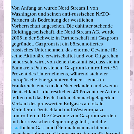
Von Anfang an wurde Nord Stream 1 von
Washington und seinen anti-russischen NATO-
Partnern als Bedrohung der westlichen
Vorherrschaft angesehen. Die dahinter stehende
Holdinggesellschaft, die Nord Stream AG, wurde
2005 in der Schweiz in Partnerschaft mit Gazprom
gegründet. Gazprom ist ein börsennotiertes
russisches Unternehmen, das enorme Gewinne für
seine Aktionäre erwirtschaftet und von Oligarchen
beherrscht wird, von denen bekannt ist, dass sie im
Bannkreis Putins stehen. Gazprom kontrollierte 51
Prozent des Unternehmens, während sich vier
europäische Energieunternehmen – eines in
Frankreich, eines in den Niederlanden und zwei in
Deutschland – die restlichen 49 Prozent der Aktien
teilten und das Recht hatten, den nachgelagerten
Verkauf des preiswerten Erdgases an lokale
Verteiler in Deutschland und Westeuropa zu
kontrollieren. Die Gewinne von Gazprom wurden
mit der russischen Regierung geteilt, und die
staat
lichen Gas- und Öleinnahmen machten in
manchen Jahren schätzungsweise bis zu 45 Prozent