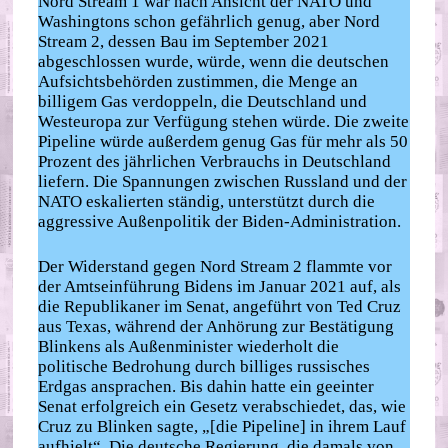
Nord Stream 1 war nach Ansicht der NATO und
Washingtons schon gefährlich genug, aber Nord
Stream 2, dessen Bau im September 2021
abgeschlossen wurde, würde, wenn die deutschen
Aufsichtsbehörden zustimmen, die Menge an
billigem Gas verdoppeln, die Deutschland und
Westeuropa zur Verfügung stehen würde. Die zweite
Pipeline würde außerdem genug Gas für mehr als 50
Prozent des jährlichen Verbrauchs in Deutschland
liefern. Die Spannungen zwischen Russland und der
NATO eskalierten ständig, unterstützt durch die
aggressive Außenpolitik der Biden-Administration.
Der Widerstand gegen Nord Stream 2 flammte vor
der Amtseinführung Bidens im Januar 2021 auf, als
die Republikaner im Senat, angeführt von Ted Cruz
aus Texas, während der Anhörung zur Bestätigung
Blinkens als Außenminister wiederholt die
politische Bedrohung durch billiges russisches
Erdgas ansprachen. Bis dahin hatte ein geeinter
Senat erfolgreich ein Gesetz verabschiedet, das, wie
Cruz zu Blinken sagte, „[die Pipeline] in ihrem Lauf
aufhielt“. Die deutsche Regierung, die damals von