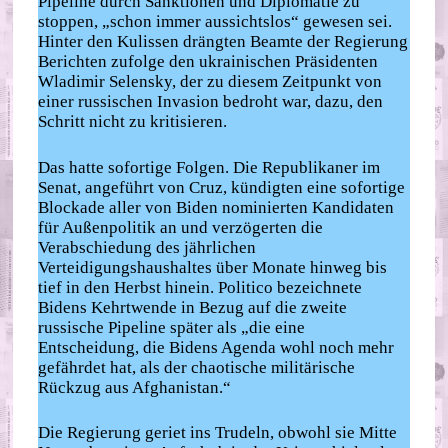
Pipeline durch Sanktionen und Diplomatie zu
stoppen, „schon immer aussichtslos“ gewesen sei.
Hinter den Kulissen drängten Beamte der Regierung
Berichten zufolge den ukrainischen Präsidenten
Wladimir Selensky, der zu diesem Zeitpunkt von
einer russischen Invasion bedroht war, dazu, den
Schritt nicht zu kritisieren.
Das hatte sofortige Folgen. Die Republikaner im
Senat, angeführt von Cruz, kündigten eine sofortige
Blockade aller von Biden nominierten Kandidaten
für Außenpolitik an und verzögerten die
Verabschiedung des jährlichen
Verteidigungshaushaltes über Monate hinweg bis
tief in den Herbst hinein. Politico bezeichnete
Bidens Kehrtwende in Bezug auf die zweite
russische Pipeline später als „die eine
Entscheidung, die Bidens Agenda wohl noch mehr
gefährdet hat, als der chaotische militärische
Rückzug aus Afghanistan.“
Die Regierung geriet ins Trudeln, obwohl sie Mitte