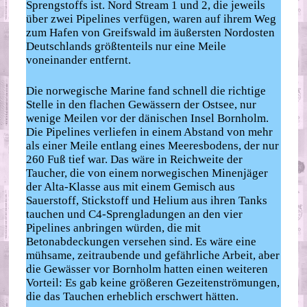
Sprengstoffs ist. Nord Stream 1 und 2, die jeweils
über zwei Pipelines verfügen, waren auf ihrem Weg
zum Hafen von Greifswald im äußersten Nordosten
Deutschlands größtenteils nur eine Meile
voneinander entfernt.
Die norwegische Marine fand schnell die richtige
Stelle in den flachen Gewässern der Ostsee, nur
wenige Meilen vor der dänischen Insel Bornholm.
Die Pipelines verliefen in einem Abstand von mehr
als einer Meile entlang eines Meeresbodens, der nur
260 Fuß tief war. Das wäre in Reichweite der
Taucher, die von einem norwegischen Minenjäger
der Alta-Klasse aus mit einem Gemisch aus
Sauerstoff, Stickstoff und Helium aus ihren Tanks
tauchen und C4-Sprengladungen an den vier
Pipelines anbringen würden, die mit
Betonabdeckungen versehen sind. Es wäre eine
mühsame, zeitraubende und gefährliche Arbeit, aber
die Gewässer vor Bornholm hatten einen weiteren
Vorteil: Es gab keine größeren Gezeitenströmungen,
die das Tauchen erheblich erschwert hätten.