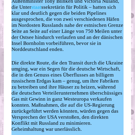
Außenminister Tony Blinken und Victoria Nuland,
die Unter
staat
ssekretärin für Politik – hatten sich
klar und deutlich gegen die beiden Pipelines
ausgesprochen, die von zwei verschiedenen Häfen
im Nordosten Russlands nahe der estnischen Grenze
Seite an Seite auf einer Länge von 750 Meilen unter
der Ostsee hindurch verlaufen und an der dänischen
Insel Bornholm vorbeiführen, bevor sie in
Norddeutschland enden.
Die direkte Route, die den Transit durch die Ukraine
umging, war ein Segen für die deutsche Wirtschaft,
die in den Genuss eines Überflusses an billigem
russischem Erdgas kam – genug, um ihre Fabriken
zu betreiben und ihre Häuser zu heizen, während
die deutschen Verteilerunternehmen überschüssiges
Gas mit Gewinn in ganz Westeuropa verkaufen
konnten. Maßnahmen, die auf die US-Regierung
zurückgeführt werden könnten, würden gegen das
Versprechen der USA verstoßen, den direkten
Konflikt mit Russland zu minimieren.
Geheimhaltung war unerlässlich.