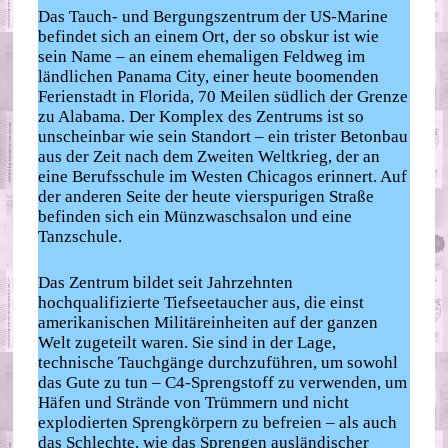
Das Tauch- und Bergungszentrum der US-Marine
befindet sich an einem Ort, der so obskur ist wie
sein Name – an einem ehemaligen Feldweg im
ländlichen Panama City, einer heute boomenden
Ferienstadt in Florida, 70 Meilen südlich der Grenze
zu Alabama. Der Komplex des Zentrums ist so
unscheinbar wie sein Standort – ein trister Betonbau
aus der Zeit nach dem Zweiten Weltkrieg, der an
eine Berufsschule im Westen Chicagos erinnert. Auf
der anderen Seite der heute vierspurigen Straße
befinden sich ein Münzwaschsalon und eine
Tanzschule.
Das Zentrum bildet seit Jahrzehnten
hochqualifizierte Tiefseetaucher aus, die einst
amerikanischen Militäreinheiten auf der ganzen
Welt zugeteilt waren. Sie sind in der Lage,
technische Tauchgänge durchzuführen, um sowohl
das Gute zu tun – C4-Sprengstoff zu verwenden, um
Häfen und Strände von Trümmern und nicht
explodierten Sprengkörpern zu befreien – als auch
das Schlechte, wie das Sprengen ausländischer