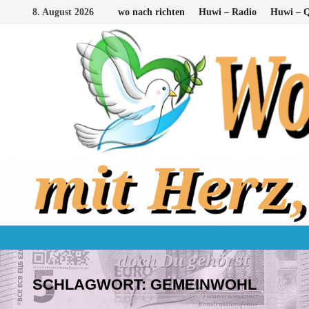
Zum
8. August 2026
wo nach richten
Huwi – Radio
Huwi – Q
Inhalt
springen
SCHLAGWORT:
GEMEINWOHL