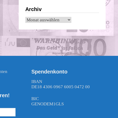
Archiv
Archiv
Spendenkonto
nten
!
IBAN
DE18 4306 0967 6005 0472 00
ren!
BIC
GENODEM1GLS