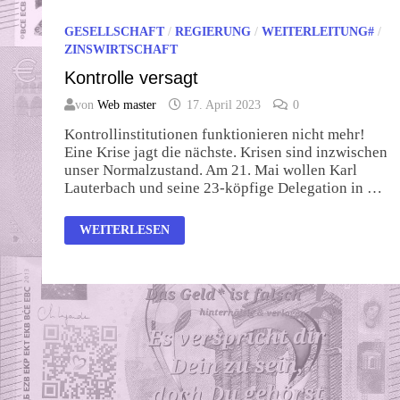
GESELLSCHAFT
/
REGIERUNG
/
WEITERLEITUNG#
/
ZINSWIRTSCHAFT
Kontrolle versagt
von
Web master
17. April 2023
0
Kontrollinstitutionen funktionieren nicht mehr!
Eine Krise jagt die nächste. Krisen sind inzwischen
unser Normalzustand. Am 21. Mai wollen Karl
Lauterbach und seine 23-köpfige Delegation in …
KONTROLLE
WEITERLESEN
VERSAGT