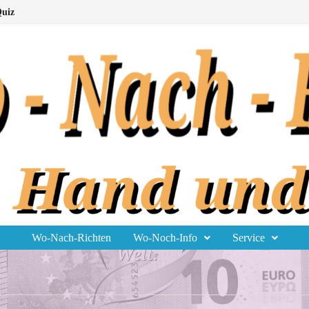
uiz
Wo-Nach-Richten
Wo-Noch-Info
Service