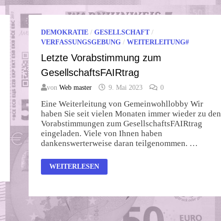
DEMOKRATIE
/
GESELLSCHAFT
/
VERFASSUNGSGEBUNG
/
WEITERLEITUNG#
Letzte Vorabstimmung zum
GesellschaftsFAIRtrag
von
Web master
9. Mai 2023
0
Eine Weiterleitung von Gemeinwohllobby Wir
haben Sie seit vielen Monaten immer wieder zu den
Vorabstimmungen zum GesellschaftsFAIRtrag
eingeladen. Viele von Ihnen haben
dankenswerterweise daran teilgenommen. …
LETZTE
WEITERLESEN
VORABSTIMMUNG
ZUM
GESELLSCHAFTSFAIRTRAG