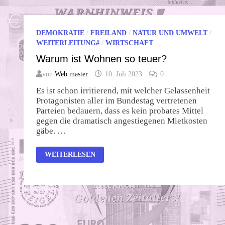
DEMOKRATIE
/
FREILAND
/
NATUR UND UMWELT
/
WEITERLEITUNG#
/
WIRTSCHAFT
Warum ist Wohnen so teuer?
von
Web master
10. Juli 2023
0
Es ist schon irritierend, mit welcher Gelassenheit
Protagonisten aller im Bundestag vertretenen
Parteien bedauern, dass es kein probates Mittel
gegen die dramatisch angestiegenen Mietkosten
gäbe. …
WARUM
WEITERLESEN
IST
WOHNEN
SO
TEUER?