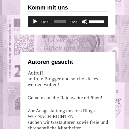
Komm mit uns
Audio-
Pfeiltasten
00:00
00:00
Player
Hoch/Runter
benutzen,
um
die
Lautstärke
zu
regeln.
Autoren gesucht
Aufruf!
an freie Blogger und solche, die es
werden wollen!
Gemeinsam die Reichweite erhöhen!
Zur Ausgestaltung unseres Blogs
WO-NACH-RICHTEN
suchen wir Gastautoren sowie freie und
ehrenamtliche Mitarbeiter.