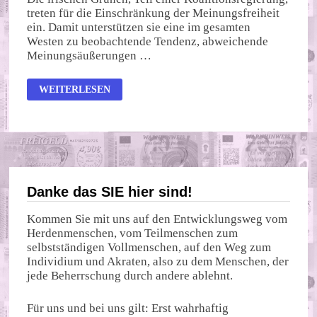
treten für die Einschränkung der Meinungsfreiheit
ein. Damit unterstützen sie eine im gesamten
Westen zu beobachtende Tendenz, abweichende
Meinungsäußerungen …
GRÜNE
WEITERLESEN
PARTEI
FORDERT
EINSCHRÄNKUNG
DES
RECHTS
AUF
FREIE
MEINUNGSÄUSSERUNG
Danke das SIE hier sind!
Kommen Sie mit uns auf den Entwicklungsweg vom
Herdenmenschen, vom Teilmenschen zum
selbstständigen Vollmenschen, auf den Weg zum
Individium und Akraten, also zu dem Menschen, der
jede Beherrschung durch andere ablehnt.
Für uns und bei uns gilt: Erst wahrhaftig