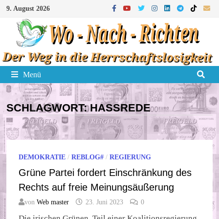
Zum
9. August 2026
Inhalt
springen
Menü
SCHLAGWORT:
HASSREDE
DEMOKRATIE
/
REBLOG#
/
REGIERUNG
Grüne Partei fordert Einschränkung des
Rechts auf freie Meinungsäußerung
von
Web master
23. Juni 2023
0
Die irischen Grünen, Teil einer Koalitionsregierung,