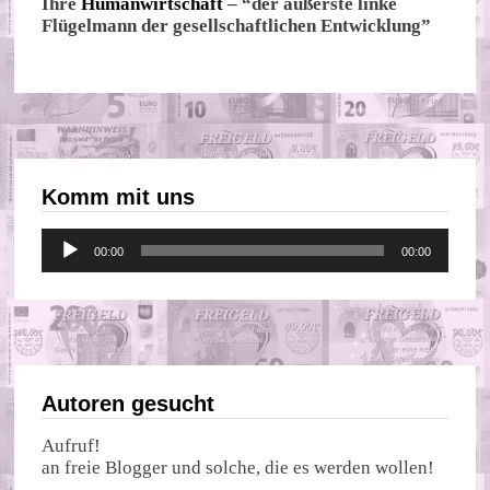
Ihre
Humanwirtschaft
– “der äußerste linke
Flügelmann der gesellschaftlichen Entwicklung”
Komm mit uns
Audio-
00:00
00:00
Player
Autoren gesucht
Aufruf!
an freie Blogger und solche, die es werden wollen!