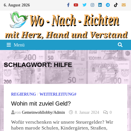
Zum
6. August 2026
Inhalt
springen
Menü
SCHLAGWORT:
HILFE
REGIERUNG
/
WEITERLEITUNG#
Wohin mit zuviel Geld?
von
Gemeinwohllobby/Admin
8. Januar 2024
0
Wofür verschenken wir unsere Steuergelder? Wir
haben marode Schulen, Kindergärten, Straßen,