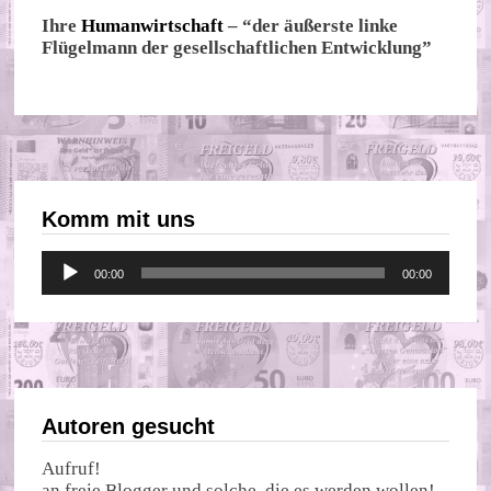
Ihre
Humanwirtschaft
– “der äußerste linke
Flügelmann der gesellschaftlichen Entwicklung”
Komm mit uns
Audio-
00:00
00:00
Player
Autoren gesucht
Aufruf!
an freie Blogger und solche, die es werden wollen!