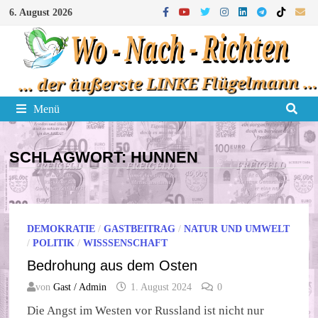
Zum
6. August 2026
Inhalt
springen
Menü
SCHLAGWORT:
HUNNEN
DEMOKRATIE
/
GASTBEITRAG
/
NATUR UND UMWELT
/
POLITIK
/
WISSSENSCHAFT
Bedrohung aus dem Osten
von
Gast / Admin
1. August 2024
0
Die Angst im Westen vor Russland ist nicht nur