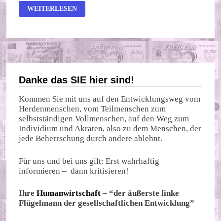
REICHE
WEITERLESEN
WERDEN
REICHER,
ARME
ZAHLREICHER,
DEUTSCHE
POLITIK
FORCIERT
UNGENIERT
SOZIALE
VERWERFUNGEN
Danke das SIE hier sind!
Kommen Sie mit uns auf den Entwicklungsweg vom
Herdenmenschen, vom Teilmenschen zum
selbstständigen Vollmenschen, auf den Weg zum
Individium und Akraten, also zu dem Menschen, der
jede Beherrschung durch andere ablehnt.
Für uns und bei uns gilt: Erst wahrhaftig
informieren – dann kritisieren!
Ihre
Humanwirtschaft
– “der äußerste linke
Flügelmann der gesellschaftlichen Entwicklung”