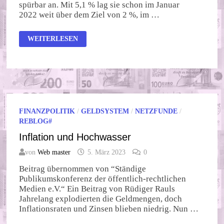
spürbar an. Mit 5,1 % lag sie schon im Januar
2022 weit über dem Ziel von 2 %, im …
INFLATION
WEITERLESEN
IST
EIN
BOMBENGESCHÄFT
FINANZPOLITIK
/
GELDSYSTEM
/
NETZFUNDE
/
REBLOG#
Inflation und Hochwasser
von
Web master
5. März 2023
0
Beitrag übernommen von “Ständige
Publikumskonferenz der öffentlich-rechtlichen
Medien e.V.“ Ein Beitrag von Rüdiger Rauls
Jahrelang explodierten die Geldmengen, doch
Inflationsraten und Zinsen blieben niedrig. Nun …