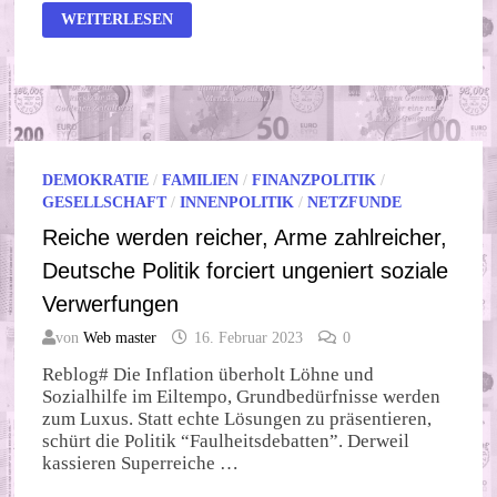
INFLATION
WEITERLESEN
UND
HOCHWASSER
DEMOKRATIE
/
FAMILIEN
/
FINANZPOLITIK
/
GESELLSCHAFT
/
INNENPOLITIK
/
NETZFUNDE
Reiche werden reicher, Arme zahlreicher,
Deutsche Politik forciert ungeniert soziale
Verwerfungen
von
Web master
16. Februar 2023
0
Reblog# Die Inflation überholt Löhne und
Sozialhilfe im Eiltempo, Grundbedürfnisse werden
zum Luxus. Statt echte Lösungen zu präsentieren,
schürt die Politik “Faulheitsdebatten”. Derweil
kassieren Superreiche …