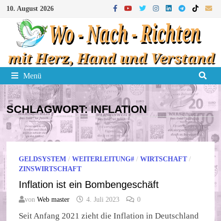
Zum
10. August 2026
Inhalt
springen
Menü
SCHLAGWORT:
INFLATION
GELDSYSTEM
/
WEITERLEITUNG#
/
WIRTSCHAFT
/
ZINSWIRTSCHAFT
Inflation ist ein Bombengeschäft
von
Web master
4. Juli 2023
0
Seit Anfang 2021 zieht die Inflation in Deutschland