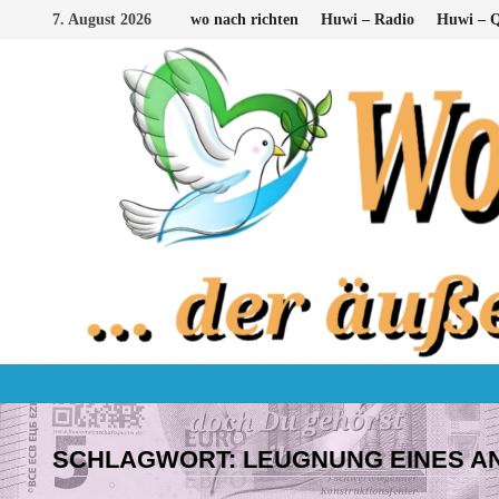
Zum
7. August 2026
wo nach richten
Huwi – Radio
Huwi – Q
Inhalt
springen
SCHLAGWORT:
LEUGNUNG EINES A