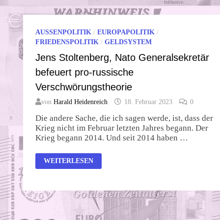
AUSSENPOLITIK
/
EUROPAPOLITIK
/
FRIEDENSPOLITIK
/
GELDSYSTEM
Jens Stoltenberg, Nato Generalsekretär
befeuert pro-russische
Verschwörungstheorie
von
Harald Heidenreich
18. Februar 2023
0
Die andere Sache, die ich sagen werde, ist, dass der
Krieg nicht im Februar letzten Jahres begann. Der
Krieg begann 2014. Und seit 2014 haben …
JENS
WEITERLESEN
STOLTENBERG,
NATO
GENERALSEKRETÄR
BEFEUERT
PRO-
RUSSISCHE
VERSCHWÖRUNGSTHEORIE