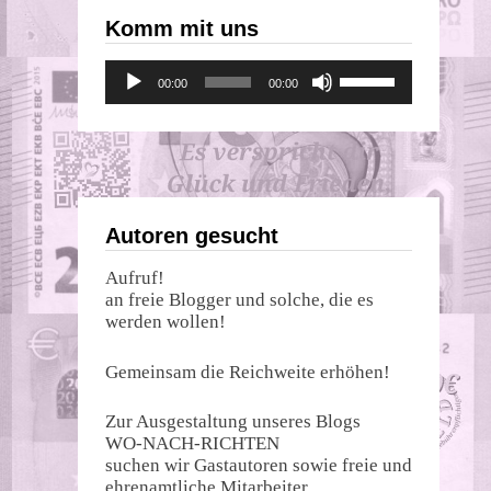
Komm mit uns
Audio-
Pfeiltasten
00:00
00:00
Player
Hoch/Runter
benutzen,
um
die
Lautstärke
zu
regeln.
Autoren gesucht
Aufruf!
an freie Blogger und solche, die es
werden wollen!
Gemeinsam die Reichweite erhöhen!
Zur Ausgestaltung unseres Blogs
WO-NACH-RICHTEN
suchen wir Gastautoren sowie freie und
ehrenamtliche Mitarbeiter.