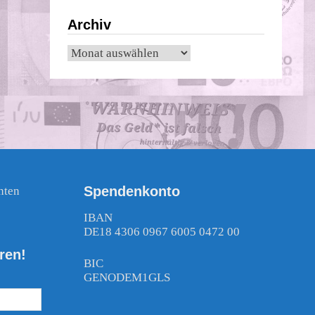
Archiv
Archiv
Spendenkonto
nten
!
IBAN
DE18 4306 0967 6005 0472 00
ren!
BIC
GENODEM1GLS