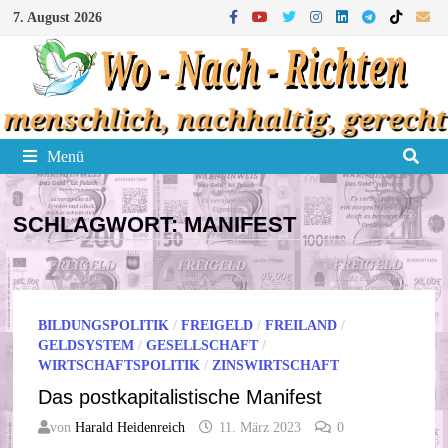
Zum
7. August 2026
Inhalt
springen
Menü
SCHLAGWORT:
MANIFEST
BILDUNGSPOLITIK
/
FREIGELD
/
FREILAND
/
GELDSYSTEM
/
GESELLSCHAFT
/
WIRTSCHAFTSPOLITIK
/
ZINSWIRTSCHAFT
Das postkapitalistische Manifest
von
Harald Heidenreich
11. März 2023
0