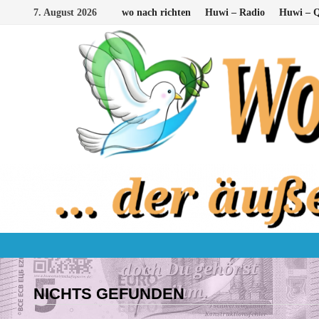
Zum
7. August 2026
wo nach richten
Huwi – Radio
Huwi – Q
Inhalt
springen
NICHTS GEFUNDEN