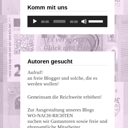
Komm mit uns
Audio-
Pfeiltasten
00:00
00:00
Player
Hoch/Runter
benutzen,
um
die
Lautstärke
zu
regeln.
Autoren gesucht
Aufruf!
an freie Blogger und solche, die es
werden wollen!
Gemeinsam die Reichweite erhöhen!
Zur Ausgestaltung unseres Blogs
WO-NACH-RICHTEN
suchen wir Gastautoren sowie freie und
ehrenamtliche Mitarbeiter.