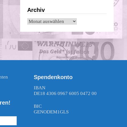
Archiv
Archiv
Spendenkonto
nten
!
IBAN
DE18 4306 0967 6005 0472 00
ren!
BIC
GENODEM1GLS