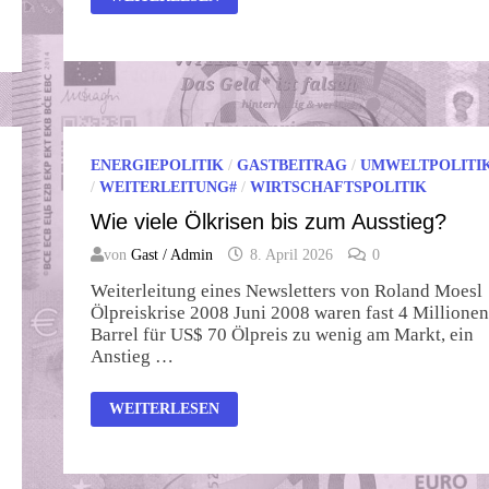
IN
STRATEGISCHEN
FRAGEN
ENERGIEPOLITIK
/
GASTBEITRAG
/
UMWELTPOLITI
/
WEITERLEITUNG#
/
WIRTSCHAFTSPOLITIK
Wie viele Ölkrisen bis zum Ausstieg?
von
Gast / Admin
8. April 2026
0
Weiterleitung eines Newsletters von Roland Moesl
Ölpreiskrise 2008 Juni 2008 waren fast 4 Millionen
Barrel für US$ 70 Ölpreis zu wenig am Markt, ein
Anstieg …
WIE
WEITERLESEN
VIELE
ÖLKRISEN
BIS
ZUM
AUSSTIEG?