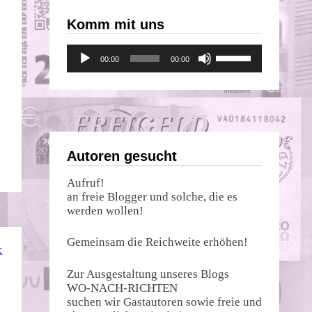
Komm mit uns
Audio-
Pfeiltasten
00:00
00:00
Player
Hoch/Runter
benutzen,
um
s
die
Lautstärke
zu
regeln.
Autoren gesucht
Aufruf!
an freie Blogger und solche, die es
werden wollen!
Gemeinsam die Reichweite erhöhen!
K
Zur Ausgestaltung unseres Blogs
WO-NACH-RICHTEN
suchen wir Gastautoren sowie freie und