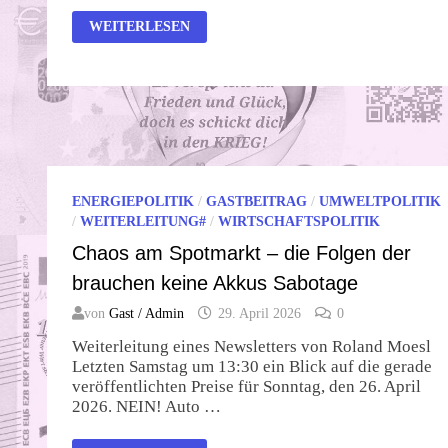
DIE
WEITERLESEN
ERHALTUNG
EINER
ZIVILISATION
ENERGIEPOLITIK
/
GASTBEITRAG
/
UMWELTPOLITIK
/
WEITERLEITUNG#
/
WIRTSCHAFTSPOLITIK
Chaos am Spotmarkt – die Folgen der
brauchen keine Akkus Sabotage
von
Gast / Admin
29. April 2026
0
Weiterleitung eines Newsletters von Roland Moesl
Letzten Samstag um 13:30 ein Blick auf die gerade
veröffentlichten Preise für Sonntag, den 26. April
2026. NEIN! Auto …