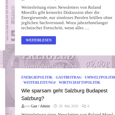
Weiterleitung eines Newsletters von Roland
MoeslEs gibt keinerlei Diskussion über die
Energiewende, nur sinnloses Parolen brüllen ohne
jeglichen Sachverstand. Wozu jahrzehntelanger
technischer Fortschritt, wenn alles …
IPCC
WEITERLESEN
STREICHT
KATASTROPHENSZENARIEN
ENERGIEPOLITIK
/
GASTBEITRAG
/
UMWELTPOLITI
/
WEITERLEITUNG#
/
WIRTSCHAFTSPOLITIK
Wie sparsam geht Salzburg Budapest
Salzburg?
von
Gast / Admin
20. Mai 2026
0
Weiterleitung eines Newsletters von Roland Moesl