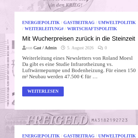
ENERGIEPOLITIK
/
GASTBEITRAG
/
UMWELTPOLITIK
/
WEITERLEITUNG#
/
WIRTSCHAFTSPOLITIK
Mit Wucherpreisen zurück in die Steinzeit
von
Gast / Admin
5. August 2026
0
Weiterleitung eines Newsletters von Roland Moesl
Da gibt es eine Studie Infrarotheizung vs.
Luftwärmepumpe und Bodenheizung. Für einen 150
m² Neubau werden 47.500 € für …
MIT
WEITERLESEN
WUCHERPREISEN
ZURÜCK
IN
DIE
STEINZEIT
ENERGIEPOLITIK
/
GASTBEITRAG
/
UMWELTPOLITIK