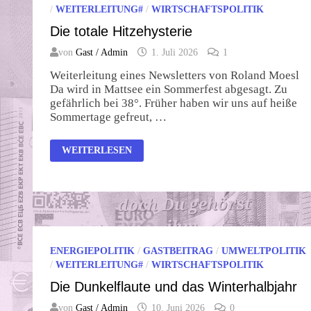
/
WEITERLEITUNG#
/
WIRTSCHAFTSPOLITIK
Die totale Hitzehysterie
von
Gast / Admin
1. Juli 2026
1
Weiterleitung eines Newsletters von Roland Moesl
Da wird in Mattsee ein Sommerfest abgesagt. Zu
gefährlich bei 38°. Früher haben wir uns auf heiße
Sommertage gefreut, …
DIE
WEITERLESEN
TOTALE
HITZEHYSTERIE
ENERGIEPOLITIK
/
GASTBEITRAG
/
UMWELTPOLITIK
/
WEITERLEITUNG#
/
WIRTSCHAFTSPOLITIK
Die Dunkelflaute und das Winterhalbjahr
von
Gast / Admin
10. Juni 2026
0