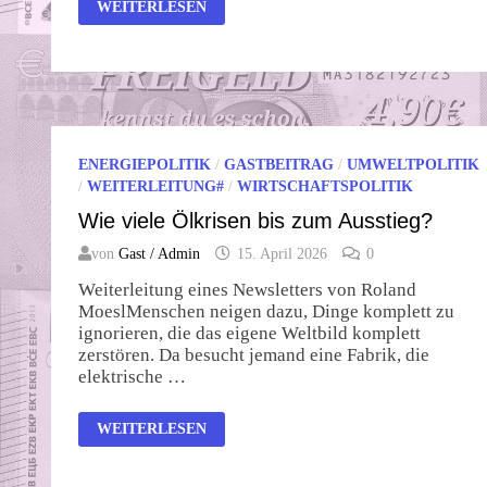
CHAOS
WEITERLESEN
AM
SPOTMARKT
–
DIE
FOLGEN
DER
BRAUCHEN
KEINE
AKKUS
SABOTAGE
ENERGIEPOLITIK
/
GASTBEITRAG
/
UMWELTPOLITIK
/
WEITERLEITUNG#
/
WIRTSCHAFTSPOLITIK
Wie viele Ölkrisen bis zum Ausstieg?
von
Gast / Admin
15. April 2026
0
Weiterleitung eines Newsletters von Roland
MoeslMenschen neigen dazu, Dinge komplett zu
ignorieren, die das eigene Weltbild komplett
zerstören. Da besucht jemand eine Fabrik, die
elektrische …
WIE
WEITERLESEN
VIELE
ÖLKRISEN
BIS
ZUM