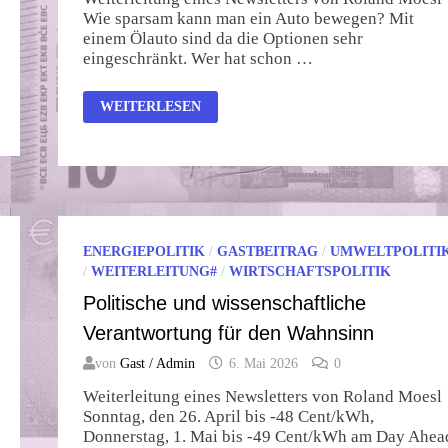
Wie sparsam kann man ein Auto bewegen? Mit
einem Ölauto sind da die Optionen sehr
eingeschränkt. Wer hat schon …
WIE
WEITERLESEN
SPARSAM
GEHT
SALZBURG
BUDAPEST
SALZBURG?
ENERGIEPOLITIK
/
GASTBEITRAG
/
UMWELTPOLITI
/
WEITERLEITUNG#
/
WIRTSCHAFTSPOLITIK
Politische und wissenschaftliche
Verantwortung für den Wahnsinn
von
Gast / Admin
6. Mai 2026
0
Weiterleitung eines Newsletters von Roland Moesl
Sonntag, den 26. April bis -48 Cent/kWh,
Donnerstag, 1. Mai bis -49 Cent/kWh am Day Ahea