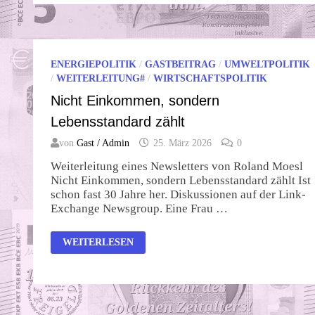
AUSSTIEG?
ENERGIEPOLITIK
/
GASTBEITRAG
/
UMWELTPOLITIK
/
WEITERLEITUNG#
/
WIRTSCHAFTSPOLITIK
Nicht Einkommen, sondern
Lebensstandard zählt
von
Gast / Admin
25. März 2026
0
Weiterleitung eines Newsletters von Roland Moesl
Nicht Einkommen, sondern Lebensstandard zählt Ist
schon fast 30 Jahre her. Diskussionen auf der Link-
Exchange Newsgroup. Eine Frau …
NICHT
WEITERLESEN
EINKOMMEN,
SONDERN
LEBENSSTANDARD
ZÄHLT