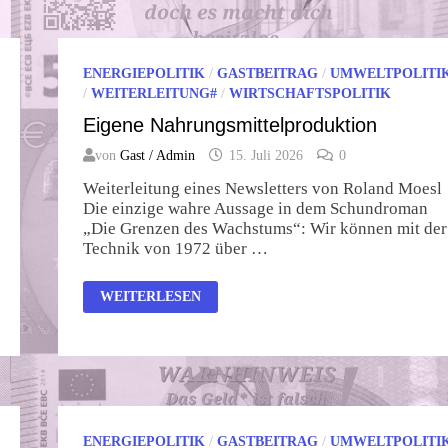
ENERGIEPOLITIK
/
GASTBEITRAG
/
UMWELTPOLITI
/
WEITERLEITUNG#
/
WIRTSCHAFTSPOLITIK
Eigene Nahrungsmittelproduktion
von
Gast / Admin
15. Juli 2026
0
Weiterleitung eines Newsletters von Roland Moesl
Die einzige wahre Aussage in dem Schundroman
„Die Grenzen des Wachstums“: Wir können mit der
Technik von 1972 über …
EIGENE
WEITERLESEN
NAHRUNGSMITTELPRODUKTION
ENERGIEPOLITIK
/
GASTBEITRAG
/
UMWELTPOLITI