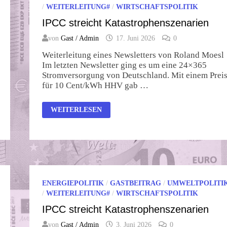
/
WEITERLEITUNG#
/
WIRTSCHAFTSPOLITIK
IPCC streicht Katastrophenszenarien
von
Gast / Admin
17. Juni 2026
0
Weiterleitung eines Newsletters von Roland Moesl
Im letzten Newsletter ging es um eine 24×365
Stromversorgung von Deutschland. Mit einem Prei
für 10 Cent/kWh HHV gab …
IPCC
WEITERLESEN
STREICHT
KATASTROPHENSZENARIEN
ENERGIEPOLITIK
/
GASTBEITRAG
/
UMWELTPOLITI
/
WEITERLEITUNG#
/
WIRTSCHAFTSPOLITIK
IPCC streicht Katastrophenszenarien
von
Gast / Admin
3. Juni 2026
0