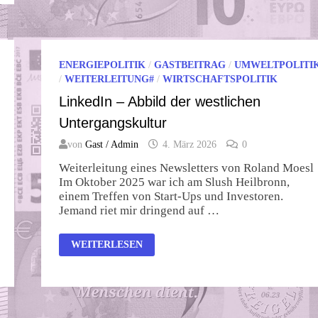
ENERGIEPOLITIK
/
GASTBEITRAG
/
UMWELTPOLITI
/
WEITERLEITUNG#
/
WIRTSCHAFTSPOLITIK
LinkedIn – Abbild der westlichen
Untergangskultur
von
Gast / Admin
4. März 2026
0
Weiterleitung eines Newsletters von Roland Moesl
Im Oktober 2025 war ich am Slush Heilbronn,
einem Treffen von Start-Ups und Investoren.
Jemand riet mir dringend auf …
LINKEDIN
WEITERLESEN
–
ABBILD
DER
WESTLICHEN
UNTERGANGSKULTUR