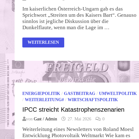
Im kaiserlichen Österreich-Ungarn gab es das
Sprichwort „Streiten um des Kaisers Bart“. Genauso
sinnlos ist jegliche Diskussion über die
Dunkelflaute, wenn man die Lage im …
DIE
WEITERLESEN
DUNKELFLAUTE
UND
DAS
WINTERHALBJAHR
ENERGIEPOLITIK
/
GASTBEITRAG
/
UMWELTPOLITIK
/
WEITERLEITUNG#
/
WIRTSCHAFTSPOLITIK
IPCC streicht Katastrophenszenarien
von
Gast / Admin
27. Mai 2026
0
Weiterleitung eines Newsletters von Roland Moesl
Entwicklung Photovoltaik Weltmarkt Wie kam es