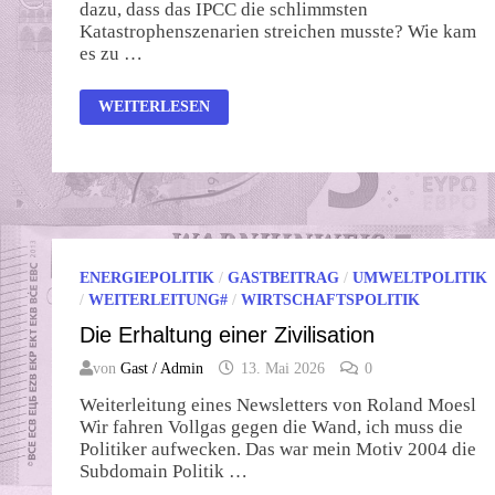
dazu, dass das IPCC die schlimmsten
Katastrophenszenarien streichen musste? Wie kam
es zu …
IPCC
WEITERLESEN
STREICHT
KATASTROPHENSZENARIEN
ENERGIEPOLITIK
/
GASTBEITRAG
/
UMWELTPOLITIK
/
WEITERLEITUNG#
/
WIRTSCHAFTSPOLITIK
Die Erhaltung einer Zivilisation
von
Gast / Admin
13. Mai 2026
0
Weiterleitung eines Newsletters von Roland Moesl
Wir fahren Vollgas gegen die Wand, ich muss die
Politiker aufwecken. Das war mein Motiv 2004 die
Subdomain Politik …