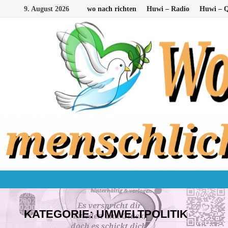
Zum
9. August 2026
wo nach richten
Huwi – Radio
Huwi – Q
Inhalt
springen
KATEGORIE:
UMWELTPOLITIK