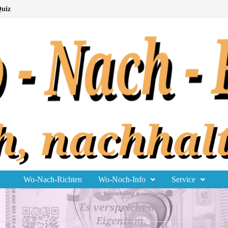
uiz
Wo-Nach-Richten
Wo-Noch-Info
Service