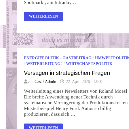
Spotmarkt, am Intraday …
POLITISCHE
WEITERLESEN
UND
WISSENSCHAFTLICHE
VERANTWORTUNG
FÜR
DEN
WAHNSINN
ENERGIEPOLITIK
/
GASTBEITRAG
/
UMWELTPOLITI
/
WEITERLEITUNG#
/
WIRTSCHAFTSPOLITIK
Versagen in strategischen Fragen
von
Gast / Admin
22. April 2026
0
Weiterleitung eines Newsletters von Roland Moesl
Die breite Anwendung neuer Technik durch
systematische Verringerung der Produktionskosten.
Musterbeispiel Henry Ford: Autos so billig
produzieren, dass sich …
VERSAGEN
WEITERLESEN