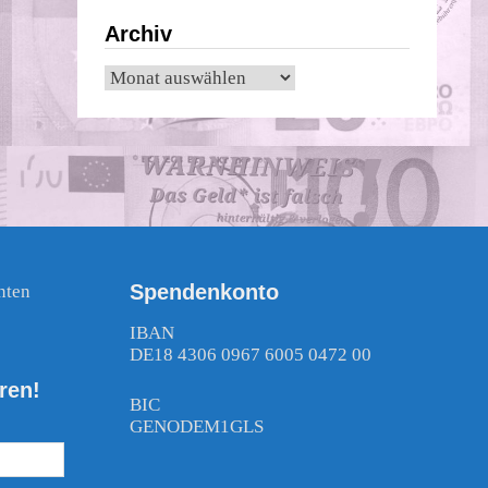
Archiv
Archiv
Spendenkonto
nten
!
IBAN
DE18 4306 0967 6005 0472 00
ren!
BIC
GENODEM1GLS