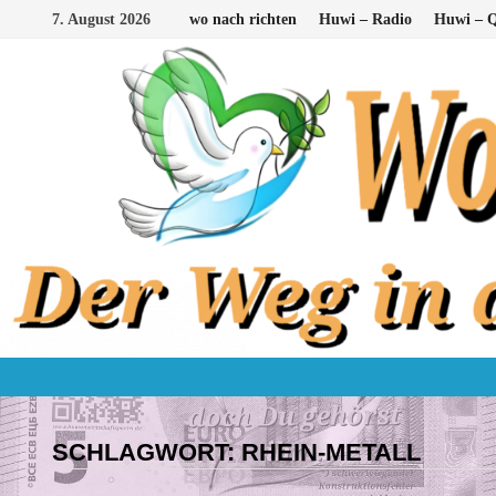
Zum
7. August 2026
wo nach richten
Huwi – Radio
Huwi – Q
Inhalt
springen
SCHLAGWORT:
RHEIN-METALL