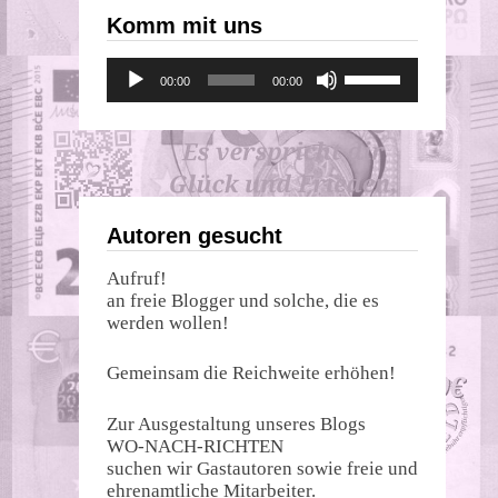
Komm mit uns
Audio-
Pfeiltasten
00:00
00:00
Player
Hoch/Runter
benutzen,
um
die
Lautstärke
zu
regeln.
Autoren gesucht
Aufruf!
an freie Blogger und solche, die es
werden wollen!
Gemeinsam die Reichweite erhöhen!
Zur Ausgestaltung unseres Blogs
WO-NACH-RICHTEN
suchen wir Gastautoren sowie freie und
ehrenamtliche Mitarbeiter.