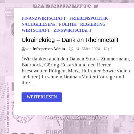
FINANZWIRTSCHAFT
/
FRIEDENSPOLITIK
/
NACHGELESEN#
/
POLITIK
/
REGIERUNG
/
WIRTSCHAFT
/
ZINSWIRTSCHAFT
Ukrainekrieg – Dank an Rheinmetall!
von
Infosperber/Admin
14. März 2024
1
(Wir danken auch den Damen Strack-Zimmermann,
Baerbock, Göring-Eckardt und den Herren
Kiesewetter, Röttgen, Merz, Hofreiter. Sowie vielen
anderen) In seinem Drama »Mutter Courage und
ihre …
UKRAINEKRIEG
WEITERLESEN
–
DANK
AN
RHEINMETALL!