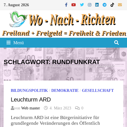
Zum
7. August 2026
Inhalt
springen
Menü
SCHLAGWORT:
RUNDFUNKRAT
BILDUNGSPOLITIK
/
DEMOKRATIE
/
GESELLSCHAFT
Leuchturm ARD
von
Web master
4. März 2023
0
Leuchturm ARD ist eine Bürgerinitiative für
grundlegende Veränderungen des Öffentlich