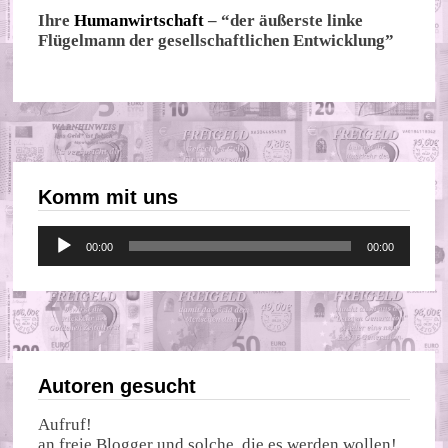
Ihre
Humanwirtschaft
– “der äußerste linke
Flügelmann der gesellschaftlichen Entwicklung”
Komm mit uns
Audio-
00:00
00:00
Player
Autoren gesucht
Aufruf!
an freie Blogger und solche, die es werden wollen!