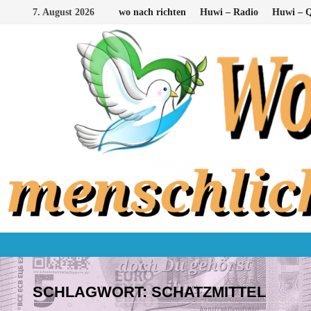
Zum
7. August 2026
wo nach richten
Huwi – Radio
Huwi – Q
Inhalt
springen
SCHLAGWORT:
SCHATZMITTEL