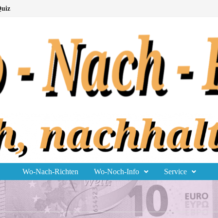
uiz
Wo-Nach-Richten
Wo-Noch-Info
Service