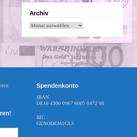
Archiv
Archiv
Spendenkonto
nten
!
IBAN
DE18 4306 0967 6005 0472 00
ren!
BIC
GENODEM1GLS