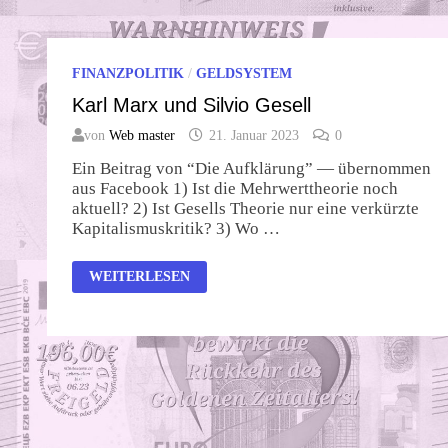
FINANZPOLITIK
/
GELDSYSTEM
Karl Marx und Silvio Gesell
von
Web master
21. Januar 2023
0
Ein Beitrag von “Die Aufklärung” — übernommen
aus Facebook 1) Ist die Mehrwerttheorie noch
aktuell? 2) Ist Gesells Theorie nur eine verkürzte
Kapitalismuskritik? 3) Wo …
KARL
WEITERLESEN
MARX
UND
SILVIO
GESELL