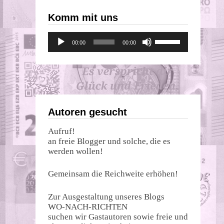
Komm mit uns
Audio-
Pfeiltasten
00:00
00:00
Player
Hoch/Runter
benutzen,
um
die
Lautstärke
zu
regeln.
Autoren gesucht
Aufruf!
an freie Blogger und solche, die es
werden wollen!
Gemeinsam die Reichweite erhöhen!
Zur Ausgestaltung unseres Blogs
WO-NACH-RICHTEN
suchen wir Gastautoren sowie freie und