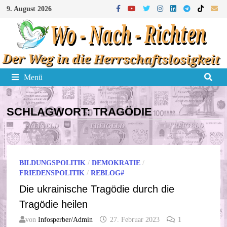
Zum
9. August 2026
Inhalt
springen
Menü
SCHLAGWORT:
TRAGÖDIE
BILDUNGSPOLITIK
/
DEMOKRATIE
/
FRIEDENSPOLITIK
/
REBLOG#
Die ukrainische Tragödie durch die
Tragödie heilen
von
Infosperber/Admin
27. Februar 2023
1