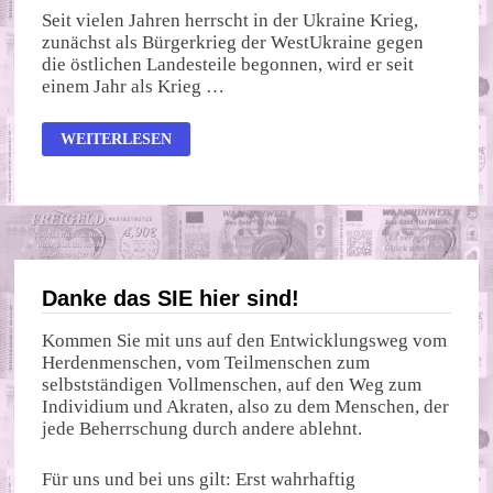
Seit vielen Jahren herrscht in der Ukraine Krieg,
zunächst als Bürgerkrieg der WestUkraine gegen
die östlichen Landesteile begonnen, wird er seit
einem Jahr als Krieg …
DIE
WEITERLESEN
UKRAINISCHE
TRAGÖDIE
DURCH
DIE
TRAGÖDIE
HEILEN
Danke das SIE hier sind!
Kommen Sie mit uns auf den Entwicklungsweg vom
Herdenmenschen, vom Teilmenschen zum
selbstständigen Vollmenschen, auf den Weg zum
Individium und Akraten, also zu dem Menschen, der
jede Beherrschung durch andere ablehnt.
Für uns und bei uns gilt: Erst wahrhaftig