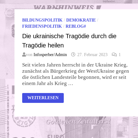
BILDUNGSPOLITIK
/
DEMOKRATIE
/
FRIEDENSPOLITIK
/
REBLOG#
Die ukrainische Tragödie durch die
Tragödie heilen
von
Infosperber/Admin
27. Februar 2023
1
Seit vielen Jahren herrscht in der Ukraine Krieg,
zunächst als Bürgerkrieg der WestUkraine gegen
die östlichen Landesteile begonnen, wird er seit
einem Jahr als Krieg …
DIE
WEITERLESEN
UKRAINISCHE
TRAGÖDIE
DURCH
DIE
TRAGÖDIE
HEILEN