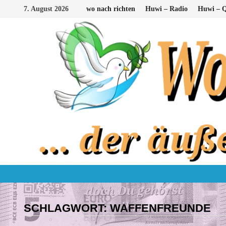
Zum
7. August 2026
wo nach richten
Huwi – Radio
Huwi – Q
Inhalt
springen
SCHLAGWORT:
WAFFENFREUNDE