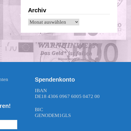
Archiv
Archiv
Spendenkonto
nten
!
IBAN
DE18 4306 0967 6005 0472 00
ren!
BIC
GENODEM1GLS