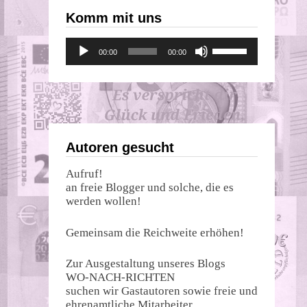
Komm mit uns
Audio-
Pfeiltasten
00:00
00:00
Player
Hoch/Runter
benutzen,
um
die
Lautstärke
zu
regeln.
Autoren gesucht
Aufruf!
an freie Blogger und solche, die es
werden wollen!
Gemeinsam die Reichweite erhöhen!
Zur Ausgestaltung unseres Blogs
WO-NACH-RICHTEN
suchen wir Gastautoren sowie freie und
ehrenamtliche Mitarbeiter.