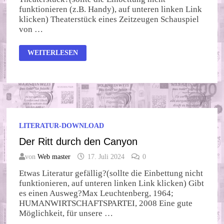
funktionieren (z.B. Handy), auf unteren linken Link
klicken) Theaterstück eines Zeitzeugen Schauspiel
von …
10
WEITERLESEN
TAGE
RÄTEFINANZMINSTER
LITERATUR-DOWNLOAD
Der Ritt durch den Canyon
von
Web master
17. Juli 2024
0
Etwas Literatur gefällig?(sollte die Einbettung nicht
funktionieren, auf unteren linken Link klicken) Gibt
es einen Ausweg?Max Leuchtenberg, 1964;
HUMANWIRTSCHAFTSPARTEI, 2008 Eine gute
Möglichkeit, für unsere …