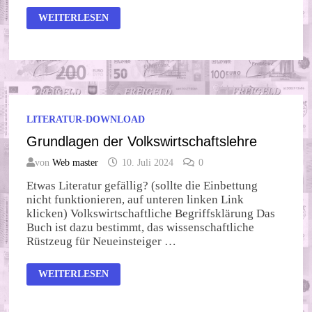
DER
WEITERLESEN
RITT
DURCH
DEN
CANYON
LITERATUR-DOWNLOAD
Grundlagen der Volkswirtschaftslehre
von
Web master
10. Juli 2024
0
Etwas Literatur gefällig? (sollte die Einbettung
nicht funktionieren, auf unteren linken Link
klicken) Volkswirtschaftliche Begriffsklärung Das
Buch ist dazu bestimmt, das wissenschaftliche
Rüstzeug für Neueinsteiger …
GRUNDLAGEN
WEITERLESEN
DER
VOLKSWIRTSCHAFTSLEHRE