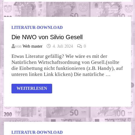
LITERATUR-DOWNLOAD
Die NWO von Silvio Gesell
von
Web master
4. Juli 2024
0
Etwas Literatur gefällig? Wie wäre es mit der
Natürlichen Wirtschaftsordnung von Gesell.(sollte
die Einbettung nicht funktionieren (z.B. Handy), auf
unteren linken Link klicken) Die natürliche …
DIE
WEITERLESEN
NWO
VON
SILVIO
GESELL
LITERATUR-DOWNLOAD