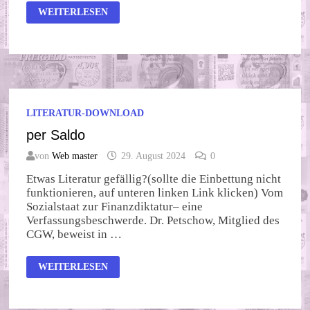
DAS
WEITERLESEN
BUCHGELD
LITERATUR-DOWNLOAD
per Saldo
von
Web master
29. August 2024
0
Etwas Literatur gefällig?(sollte die Einbettung nicht
funktionieren, auf unteren linken Link klicken) Vom
Sozialstaat zur Finanzdiktatur– eine
Verfassungsbeschwerde. Dr. Petschow, Mitglied des
CGW, beweist in …
PER
WEITERLESEN
SALDO