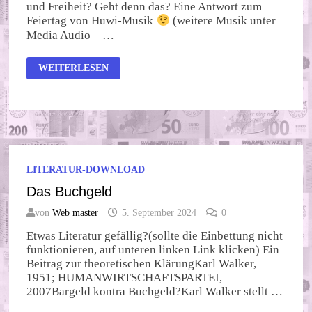
und Freiheit? Geht denn das? Eine Antwort zum
Feiertag von Huwi-Musik
(weitere Musik unter
Media Audio – …
TAG
WEITERLESEN
DER
EINHEIT?
LITERATUR-DOWNLOAD
Das Buchgeld
von
Web master
5. September 2024
0
Etwas Literatur gefällig?(sollte die Einbettung nicht
funktionieren, auf unteren linken Link klicken) Ein
Beitrag zur theoretischen KlärungKarl Walker,
1951; HUMANWIRTSCHAFTSPARTEI,
2007Bargeld kontra Buchgeld?Karl Walker stellt …