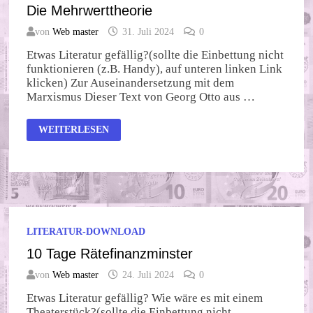
Die Mehrwerttheorie
von
Web master
31. Juli 2024
0
Etwas Literatur gefällig?(sollte die Einbettung nicht
funktionieren (z.B. Handy), auf unteren linken Link
klicken) Zur Auseinandersetzung mit dem
Marxismus Dieser Text von Georg Otto aus …
DIE
WEITERLESEN
MEHRWERTTHEORIE
LITERATUR-DOWNLOAD
10 Tage Rätefinanzminster
von
Web master
24. Juli 2024
0
Etwas Literatur gefällig? Wie wäre es mit einem
Theaterstück?(sollte die Einbettung nicht