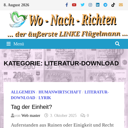
Zum
8. August 2026
Inhalt
springen
Menü
KATEGORIE:
LITERATUR-DOWNLOAD
ALLGEMEIN
/
HUMANWIRTSCHAFT
/
LITERATUR-
DOWNLOAD
/
LYRIK
Tag der Einheit?
von
Web master
3. Oktober 2025
0
Auferstanden aus Ruinen oder Einigkeit und Recht