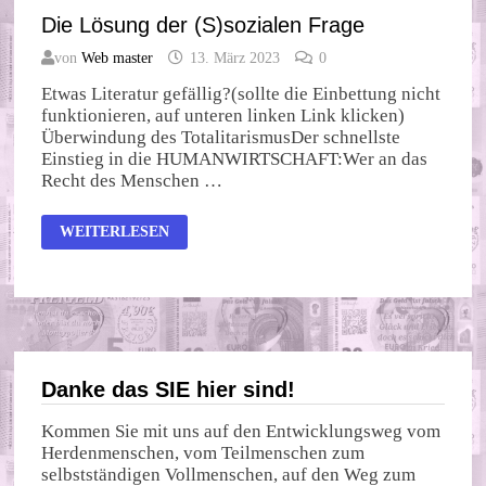
Die Lösung der (S)sozialen Frage
von
Web master
13. März 2023
0
Etwas Literatur gefällig?(sollte die Einbettung nicht
funktionieren, auf unteren linken Link klicken)
Überwindung des TotalitarismusDer schnellste
Einstieg in die HUMANWIRTSCHAFT:Wer an das
Recht des Menschen …
DIE
WEITERLESEN
LÖSUNG
DER
(S)SOZIALEN
FRAGE
Danke das SIE hier sind!
Kommen Sie mit uns auf den Entwicklungsweg vom
Herdenmenschen, vom Teilmenschen zum
selbstständigen Vollmenschen, auf den Weg zum