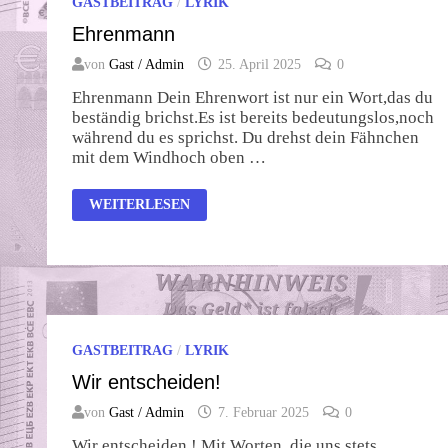
GASTBEITRAG
/
LYRIK
Ehrenmann
von
Gast / Admin
25. April 2025
0
Ehrenmann Dein Ehrenwort ist nur ein Wort,das du
beständig brichst.Es ist bereits bedeutungslos,noch
während du es sprichst. Du drehst dein Fähnchen
mit dem Windhoch oben …
EHRENMANN
WEITERLESEN
GASTBEITRAG
/
LYRIK
Wir entscheiden!
von
Gast / Admin
7. Februar 2025
0
Wir entscheiden ! Mit Worten, die uns stets