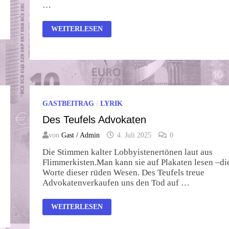
…
DER
WEITERLESEN
STAAT
(HAT
IMMER
RECHT)
GASTBEITRAG
/
LYRIK
Des Teufels Advokaten
von
Gast / Admin
4. Juli 2025
0
Die Stimmen kalter Lobbyistenertönen laut aus
Flimmerkisten.Man kann sie auf Plakaten lesen –di
Worte dieser rüden Wesen. Des Teufels treue
Advokatenverkaufen uns den Tod auf …
DES
WEITERLESEN
TEUFELS
ADVOKATEN