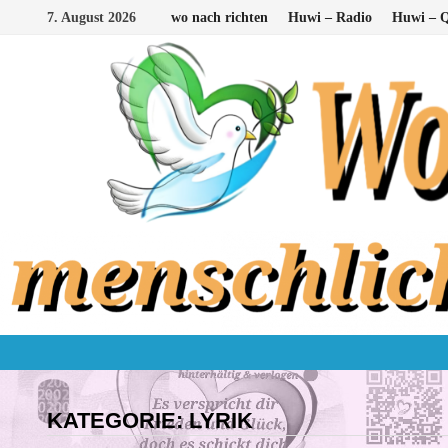
Zum
7. August 2026
wo nach richten
Huwi – Radio
Huwi – Q
Inhalt
springen
KATEGORIE:
LYRIK