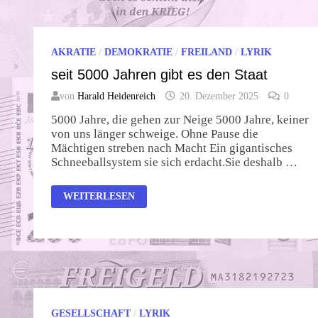
AKRATIE
/
DEMOKRATIE
/
FREILAND
/
LYRIK
seit 5000 Jahren gibt es den Staat
von
Harald Heidenreich
20. Dezember 2025
0
5000 Jahre, die gehen zur Neige 5000 Jahre, keiner
von uns länger schweige. Ohne Pause die
Mächtigen streben nach Macht Ein gigantisches
Schneeballsystem sie sich erdacht.Sie deshalb …
SEIT
WEITERLESEN
5000
JAHREN
GIBT
ES
DEN
STAAT
GESELLSCHAFT
/
LYRIK