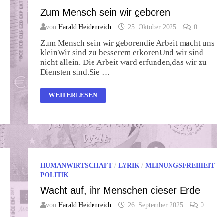
Zum Mensch sein wir geboren
von
Harald Heidenreich
25. Oktober 2025
0
Zum Mensch sein wir geborendie Arbeit macht uns
kleinWir sind zu besserem erkorenUnd wir sind
nicht allein. Die Arbeit ward erfunden,das wir zu
Diensten sind.Sie …
ZUM
WEITERLESEN
MENSCH
SEIN
WIR
GEBOREN
HUMANWIRTSCHAFT
/
LYRIK
/
MEINUNGSFREIHEIT
POLITIK
Wacht auf, ihr Menschen dieser Erde
von
Harald Heidenreich
26. September 2025
0