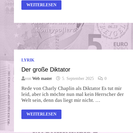
TAKTLOS
WEITERLESEN
LYRIK
Der große Diktator
von
Web master
5. September 2025
0
Rede von Charly Chaplin als Diktator Es tut mir
leid, aber ich möchte nun mal kein Herrscher der
Welt sein, denn das liegt mir nicht. …
DER
WEITERLESEN
GROSSE D
IKTATOR