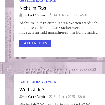
GASTBEITRAG
/
LYRIK
Nicht im Takt!
von
Gast / Admin
14. Februar 2025
0
Nicht im Takt In euren leeren Worten werd’ ich
mich nie verlieren. Ganz sicher werd ich niemals
mit euch im Takt marschieren. Ihr könnt mich …
NICHT
WEITERLESEN
IM
TAKT!
GASTBEITRAG
/
LYRIK
Wo bist du?
von
Gast / Admin
31. Januar 2025
0
Wo bist du? Wo bist du, Friedenstaube? Wir