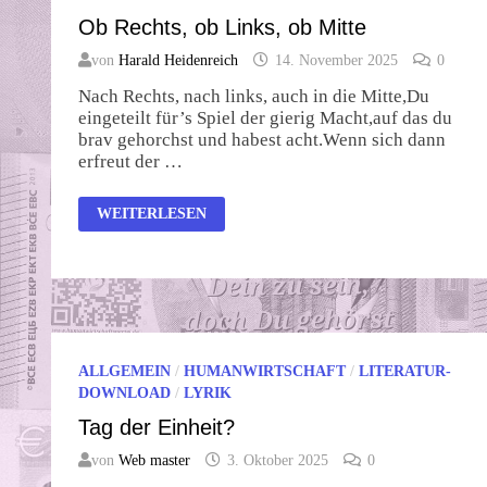
Ob Rechts, ob Links, ob Mitte
von
Harald Heidenreich
14. November 2025
0
Nach Rechts, nach links, auch in die Mitte,Du
eingeteilt für’s Spiel der gierig Macht,auf das du
brav gehorchst und habest acht.Wenn sich dann
erfreut der …
OB
WEITERLESEN
RECHTS,
OB
LINKS,
OB
MITTE
ALLGEMEIN
/
HUMANWIRTSCHAFT
/
LITERATUR-
DOWNLOAD
/
LYRIK
Tag der Einheit?
von
Web master
3. Oktober 2025
0