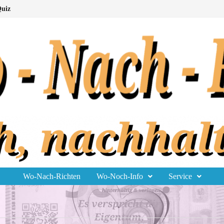
uiz
Wo-Nach-Richten
Wo-Noch-Info
Service