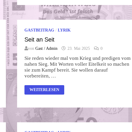
GASTBEITRAG
/
LYRIK
Seit an Seit
von
Gast / Admin
23. Mai 2025
0
Sie reden wieder mal vom Krieg und predigen vom
nahen Sieg. Mit Worten voller Eitelkeit so machen
sie zum Kampf bereit. Sie wollen darauf
vorbereiten, …
SEIT
WEITERLESEN
AN
SEIT