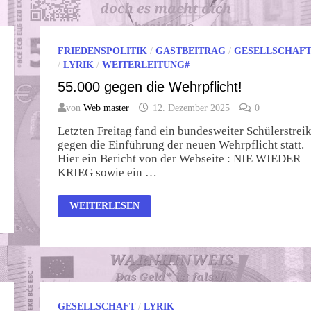
FRIEDENSPOLITIK
/
GASTBEITRAG
/
GESELLSCHAF
/
LYRIK
/
WEITERLEITUNG#
55.000 gegen die Wehrpflicht!
von
Web master
12. Dezember 2025
0
Letzten Freitag fand ein bundesweiter Schülerstrei
gegen die Einführung der neuen Wehrpflicht statt.
Hier ein Bericht von der Webseite : NIE WIEDER
KRIEG sowie ein …
55.000
WEITERLESEN
GEGEN
DIE
WEHRPFLICHT!
GESELLSCHAFT
/
LYRIK