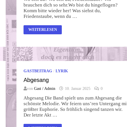
brauchen dich so sehr.Wo bist du hingeflogen?
Komm bitte wieder her! Was siehst du,
Friedenstaube, wenn du …
WO
WEITERLESEN
BIST
DU?
GASTBEITRAG
/
LYRIK
Abgesang
von
Gast / Admin
10. Januar 2025
0
Abgesang Die Band spielt uns zum Abgesang die
schönste Melodie. Wir feiern uns’ren Untergang mi
größter Euphorie. So fröhlich singend tanzen wir.
Der letzte Akt …