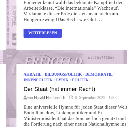
Ein jeder kennt wohl das bekannte Kampflied der
Arbeiterklasse, “Die Internationale” Wacht auf,
Verdammte dieser Erde,die stets man noch zum
Hungern zwingt!Das Recht wie Glut …
WACHT
WEITERLESEN
AUF,
IHR
MENSCHEN
DIESER
ERDE
AKRATIE
/
BILDUNGSPOLITIK
/
DEMOKRATIE
/
INNENPOLITIK
/
LYRIK
/
POLITIK
Der Staat (hat immer Recht)
von
Harald Heidenreich
6. September 2025
0
Eine universielle Hymne für jeden Staat dieser Welt
Bodo Ramelow, Linkenpolitiker und Ex-
Ministerpräsident hat das Sommerloch genutzt und
die Forderung nach einer neuen Nationalhymne ins