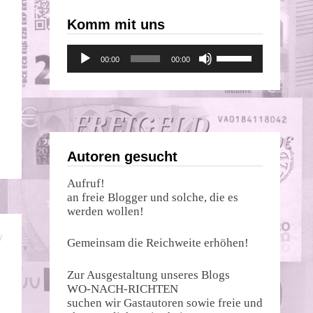
Komm mit uns
Audio-
Pfeiltasten
00:00
00:00
Player
Hoch/Runter
benutzen,
um
die
Lautstärke
zu
regeln.
Autoren gesucht
Aufruf!
an freie Blogger und solche, die es
werden wollen!
/
Gemeinsam die Reichweite erhöhen!
Zur Ausgestaltung unseres Blogs
WO-NACH-RICHTEN
suchen wir Gastautoren sowie freie und