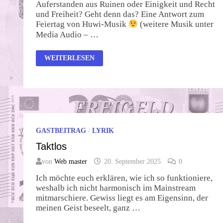
Auferstanden aus Ruinen oder Einigkeit und Recht
und Freiheit? Geht denn das? Eine Antwort zum
Feiertag von Huwi-Musik
(weitere Musik unter
Media Audio – …
TAG
WEITERLESEN
DER
EINHEIT?
GASTBEITRAG
/
LYRIK
Taktlos
von
Web master
20. September 2025
0
Ich möchte euch erklären, wie ich so funktioniere,
weshalb ich nicht harmonisch im Mainstream
mitmarschiere. Gewiss liegt es am Eigensinn, der
meinen Geist beseelt, ganz …