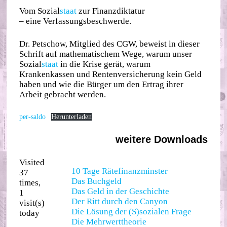
Vom Sozial
staat
zur Finanzdiktatur
– eine Verfassungsbeschwerde.
Dr. Petschow, Mitglied des CGW, beweist in dieser
Schrift auf mathematischem Wege, warum unser
Sozial
staat
in die Krise gerät, warum
Krankenkassen und Rentenversicherung kein Geld
haben und wie die Bürger um den Ertrag ihrer
Arbeit gebracht werden.
per-saldo
Herunterladen
weitere Downloads
Visited
10 Tage Rätefinanzminster
37
Das Buchgeld
times,
Das Geld in der Geschichte
1
Der Ritt durch den Canyon
visit(s)
Die Lösung der (S)sozialen Frage
today
Die Mehrwerttheorie