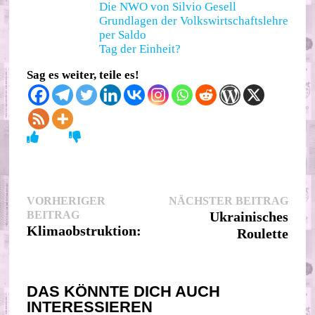
Die NWO von Silvio Gesell
Grundlagen der Volkswirtschaftslehre
per Saldo
Tag der Einheit?
Sag es weiter, teile es!
Beitragsnavigation
Nächs
VORHERIGER
NÄCHSTER BEITRAG
Vorheriger
Beitr
BEITRAG
Ukrainisches
Beitrag:
Klimaobstruktion:
Roulette
DAS KÖNNTE DICH AUCH
INTERESSIEREN