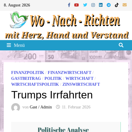
Zum
8. August 2026
Inhalt
springen
Menü
FINANZPOLITIK
/
FINANZWIRTSCHAFT
/
GASTBEITRAG
/
POLITIK
/
WIRTSCHAFT
/
WIRTSCHAFTSPOLITIK
/
ZINSWIRTSCHAFT
Trumps Irrfahrten
von
Gast / Admin
11. Februar 2026