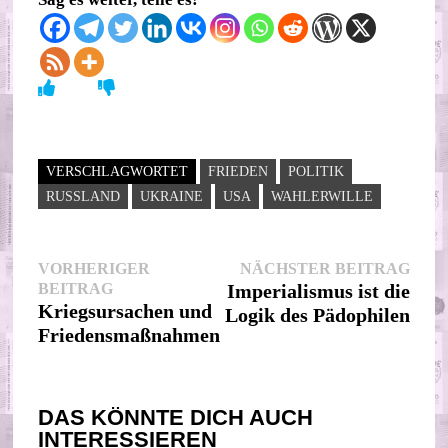
VERSCHLAGWORTET
FRIEDEN
POLITIK
RUSSLAND
UKRAINE
USA
WAHLERWILLE
Beitragsnavigation
Nächs
VORHERIGER
NÄCHSTER BEITRAG
Vorheriger
Beitr
BEITRAG
Imperialismus ist die
Beitrag:
Kriegsursachen und
Logik des Pädophilen
Friedensmaßnahmen
DAS KÖNNTE DICH AUCH
INTERESSIEREN