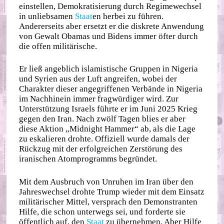
einstellen, Demokratisierung durch Regimewechsel
in unliebsamen
Staat
en herbei zu führen.
Andererseits aber ersetzt er die diskrete Anwendung
von Gewalt Obamas und Bidens immer öfter durch
die offen militärische.
Er ließ angeblich islamistische Gruppen in Nigeria
und Syrien aus der Luft angreifen, wobei der
Charakter dieser angegriffenen Verbände in Nigeria
im Nachhinein immer fragwürdiger wird. Zur
Unterstützung Israels führte er im Juni 2025 Krieg
gegen den Iran. Nach zwölf Tagen blies er aber
diese Aktion „Midnight Hammer“ ab, als die Lage
zu eskalieren drohte. Offiziell wurde damals der
Rückzug mit der erfolgreichen Zerstörung des
iranischen Atomprogramms begründet.
Mit dem Ausbruch von Unruhen im Iran über den
Jahreswechsel drohte Trump wieder mit dem Einsatz
militärischer Mittel, versprach den Demonstranten
Hilfe, die schon unterwegs sei, und forderte sie
öffentlich auf, den
Staat
zu übernehmen. Aber Hilfe