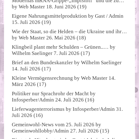
Modernas mRNA-Grippe-„Impfstoff“ und die zu…
by
Web Master
18. Juni 2026
(19)
Eigene Nahrungsmittelproduktion
by
Gast / Admin
15. Juli 2026
(19)
Wie der Staat, so die Helden – die Ukraine und ihr…
by
Web Master
26. Mai 2026
(18)
Klingbeil plant mehr Schulden – Grünen..…
by
Wilhelm Saelinger
7. Juli 2026
(17)
Brief an den Bundeskanzler
by
Wilhelm Saelinger
14. Juli 2026
(17)
Kleine Vermögensrechnung
by
Web Master
14.
März 2026
(17)
Politiker nur Sprachrohr der Macht
by
Infosperber/Admin
24. Juli 2026
(16)
Lieferwagenterrorismus
by
Infosperber/Admin
31.
Juli 2026
(16)
Gemeinwohl-News vom 25. Juli 2026
by
Gemeinwohllobby/Admin
27. Juli 2026
(15)