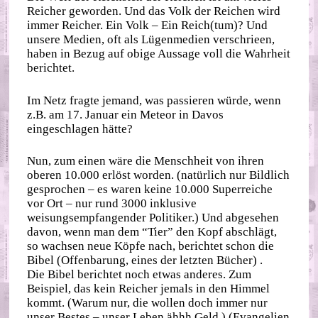
Reicher geworden. Und das Volk der Reichen wird
immer Reicher. Ein Volk – Ein Reich(tum)? Und
unsere Medien, oft als Lügenmedien verschrieen,
haben in Bezug auf obige Aussage voll die Wahrheit
berichtet.
Im Netz fragte jemand, was passieren würde, wenn
z.B. am 17. Januar ein Meteor in Davos
eingeschlagen hätte?
Nun, zum einen wäre die Menschheit von ihren
oberen 10.000 erlöst worden. (natürlich nur Bildlich
gesprochen – es waren keine 10.000 Superreiche
vor Ort – nur rund 3000 inklusive
weisungsempfangender Politiker.) Und abgesehen
davon, wenn man dem “Tier” den Kopf abschlägt,
so wachsen neue Köpfe nach, berichtet schon die
Bibel (Offenbarung, eines der letzten Bücher) .
Die Bibel berichtet noch etwas anderes. Zum
Beispiel, das kein Reicher jemals in den Himmel
kommt. (Warum nur, die wollen doch immer nur
unser Bestes – unser Leben ähhh Geld.) (Evangelien