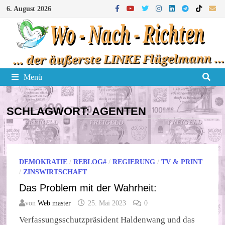
Zum
6. August 2026
Inhalt
springen
Menü
SCHLAGWORT:
AGENTEN
DEMOKRATIE
/
REBLOG#
/
REGIERUNG
/
TV & PRINT
/
ZINSWIRTSCHAFT
Das Problem mit der Wahrheit:
von
Web master
25. Mai 2023
0
Verfassungsschutzpräsident Haldenwang und das