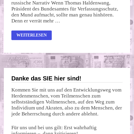
russische Narrativ Wenn Thomas Haldenwang,
Präsident des Bundesamtes für Verfassungsschutz,
den Mund aufmacht, sollte man genau hinhören.
Denn er verrät mehr …
DAS
WEITERLESEN
PROBLEM
MIT
DER
WAHRHEIT:
Danke das SIE hier sind!
Kommen Sie mit uns auf den Entwicklungsweg vom
Herdenmenschen, vom Teilmenschen zum
selbstständigen Vollmenschen, auf den Weg zum
Individium und Akraten, also zu dem Menschen, der
jede Beherrschung durch andere ablehnt.
Für uns und bei uns gilt: Erst wahrhaftig
informieren – dann kritisieren!