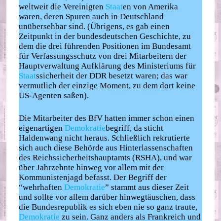
weltweit die Vereinigten
Staat
en von Amerika
waren, deren Spuren auch in Deutschland
unübersehbar sind. (Übrigens, es gab einen
Zeitpunkt in der bundesdeutschen Geschichte, zu
dem die drei führenden Positionen im Bundesamt
für Verfassungsschutz von drei Mitarbeitern der
Hauptverwaltung Aufklärung des Ministeriums für
Staat
ssicherheit der DDR besetzt waren; das war
vermutlich der einzige Moment, zu dem dort keine
US-Agenten saßen).
Die Mitarbeiter des BfV hatten immer schon einen
eigenartigen
Demokratie
begriff, da sticht
Haldenwang nicht heraus. Schließlich rekrutierte
sich auch diese Behörde aus Hinterlassenschaften
des Reichssicherheitshauptamts (RSHA), und war
über Jahrzehnte hinweg vor allem mit der
Kommunistenjagd befasst. Der Begriff der
“wehrhaften
Demokratie
” stammt aus dieser Zeit
und sollte vor allem darüber hinwegtäuschen, dass
die Bundesrepublik es sich eben nie so ganz traute,
Demokratie
zu sein. Ganz anders als Frankreich und