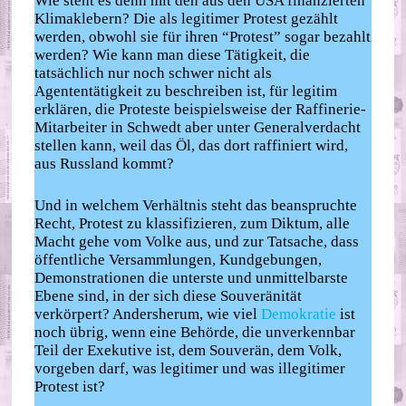
Wie steht es denn mit den aus den USA finanzierten
Klimaklebern? Die als legitimer Protest gezählt
werden, obwohl sie für ihren “Protest” sogar bezahlt
werden? Wie kann man diese Tätigkeit, die
tatsächlich nur noch schwer nicht als
Agententätigkeit zu beschreiben ist, für legitim
erklären, die Proteste beispielsweise der Raffinerie-
Mitarbeiter in Schwedt aber unter Generalverdacht
stellen kann, weil das Öl, das dort raffiniert wird,
aus Russland kommt?
Und in welchem Verhältnis steht das beanspruchte
Recht, Protest zu klassifizieren, zum Diktum, alle
Macht gehe vom Volke aus, und zur Tatsache, dass
öffentliche Versammlungen, Kundgebungen,
Demonstrationen die unterste und unmittelbarste
Ebene sind, in der sich diese Souveränität
verkörpert? Andersherum, wie viel
Demokratie
ist
noch übrig, wenn eine Behörde, die unverkennbar
Teil der Exekutive ist, dem Souverän, dem Volk,
vorgeben darf, was legitimer und was illegitimer
Protest ist?