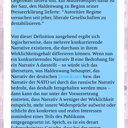
Gegenwart liefern soll. Ein Musterbeispiel dafür ist
der Satz, den Haldenwang zu Beginn seiner
Presseerklärung lieferte: “Autoritäre Regime
versuchen seit jeher, liberale Gesellschaften zu
destabilisieren.”
Von dieser Definition ausgehend ergibt sich
logischerweise, dass mehrere konkurrierende
Narrative existieren, die durchaus in ihrem
Wirklichkeitsgehalt differieren können. Wenn nun
ein konkurrierendes Narrativ B eine Bedrohung für
ein Narrativ A darstellt – so würde sich das
übersetzen, was Haldenwang behauptet, das
Narrativ der deutschen
Demokratie
bzw. das
Narrativ der NATO sei durch das russische Narrativ
bedroht, das deshalb ferngehalten werden muss –
dann kann das nur unter der Voraussetzung
eintreten, dass Narrativ A weniger der Wirklichkeit
entspricht, mehr innere Widersprüche aufweist oder
schlicht den konkreten und realen Interessen
zumindest eines Teils des Publikums
entgegengesetzt ist. Sprich, es ist ein derart
fadenscheiniges Gewebe, dass bei der ersten