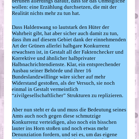
beruhen allerdings darauf, dass sie das Unmögliche
wollen: eine Erzählung durchsetzen, die mit der
Realität nichts mehr zu tun hat.
Dass Haldenwang so lautstark den Hüter der
Wahrheit gibt, hat aber sicher auch damit zu tun,
dass ihm auf diesem Gebiet dank der einnehmenden
Art der Grünen allerlei halbgare Konkurrenz
erwachsen ist, in Gestalt all der Faktenchecker und
Korrektive und ähnlicher halbprivater
Halbnachrichtendienste. Klar, ein entsprechender
Ausbau seiner Behörde und ihrer 16
Bundeslandzwillinge wäre sicher auf mehr
Widerstand gestoßen, als der Versuch, sie noch
einmal in Gestalt vermeintlich
“zivilgesellschaftlicher” Strukturen zu replizieren.
Aber nun steht er da und muss die Bedeutung seines
Amts auch noch gegen diese schmutzige
Konkurrenz verteidigen, also noch ein bisschen
lauter ins Horn stoßen und noch etwas mehr
Denunziation fordern, und sei es, um das eigene