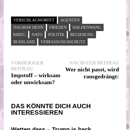
VERSCHLAGWORTET
AGENTEN
DAGMAR HENN
FRIEDEN
HALDENWANG
KRIEG
NATO
POLITIK
REGIERUNG
RUSSLAND
VERFASSUNGSSCHUTZ
Beitragsnavigation
Nächs
VORHERIGER
NÄCHSTER BEITRAG
Vorheriger
Beitr
BEITRAG
Wer nicht passt, wird
Beitrag:
Impstoff – wirksam
rausgedrängt:
oder unwirksam?
DAS KÖNNTE DICH AUCH
INTERESSIEREN
Wetten dass – Trump is back