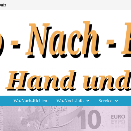
uiz
Wo-Nach-Richten
Wo-Noch-Info
Service