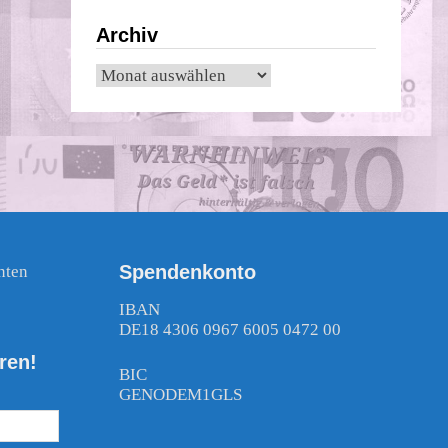
Archiv
Archiv
Spendenkonto
nten
!
IBAN
DE18 4306 0967 6005 0472 00
ren!
BIC
GENODEM1GLS