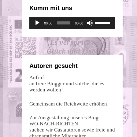
Komm mit uns
Audio-
Pfeiltasten
00:00
00:00
Player
Hoch/Runter
benutzen,
um
die
Lautstärke
zu
regeln.
Autoren gesucht
Aufruf!
an freie Blogger und solche, die es
werden wollen!
Gemeinsam die Reichweite erhöhen!
Zur Ausgestaltung unseres Blogs
WO-NACH-RICHTEN
suchen wir Gastautoren sowie freie und
ehrenamtliche Mitarbeiter.