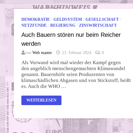
DEMOKRATIE
/
GELDSYSTEM
/
GESELLSCHAFT
/
NETZFUNDE
/
REGIERUNG
/
ZINSWIRTSCHAFT
Auch Bauern stören nur beim Reicher
werden
von
Web master
23. Februar 2024
0
Als Vorwand wird mal wieder der Kampf gegen
den angeblich menschengemachten Klimawandel
genannt. Bauernhöfe seien Produzenten von
klimaschädlichen Abgasen und von Stickstoff, heißt
es. Auch die WHO …
AUCH
WEITERLESEN
BAUERN
STÖREN
NUR
BEIM
REICHER
WERDEN