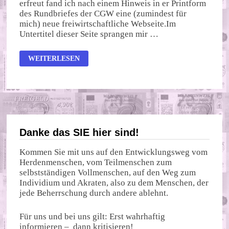
erfreut fand ich nach einem Hinweis in er Printform
des Rundbriefes der CGW eine (zumindest für
mich) neue freiwirtschaftliche Webseite.Im
Untertitel dieser Seite sprangen mir …
AG_FREIWIRTSCHAFT
WEITERLESEN
Danke das SIE hier sind!
Kommen Sie mit uns auf den Entwicklungsweg vom
Herdenmenschen, vom Teilmenschen zum
selbstständigen Vollmenschen, auf den Weg zum
Individium und Akraten, also zu dem Menschen, der
jede Beherrschung durch andere ablehnt.
Für uns und bei uns gilt: Erst wahrhaftig
informieren – dann kritisieren!