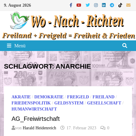
Zum
9. August 2026
Inhalt
springen
Menü
SCHLAGWORT:
ANARCHIE
AKRATIE
/
DEMOKRATIE
/
FREIGELD
/
FREILAND
/
FRIEDENSPOLITIK
/
GELDSYSTEM
/
GESELLSCHAFT
/
HUMANWIRTSCHAFT
AG_Freiwirtschaft
von
Harald Heidenreich
17. Februar 2023
0