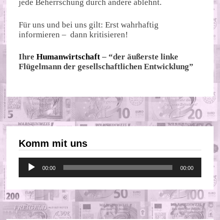
jede Beherrschung durch andere ablehnt.
Für uns und bei uns gilt: Erst wahrhaftig
informieren – dann kritisieren!
Ihre
Humanwirtschaft
– “der äußerste linke
Flügelmann der gesellschaftlichen Entwicklung”
Komm mit uns
Audio-
00:00
00:00
Player