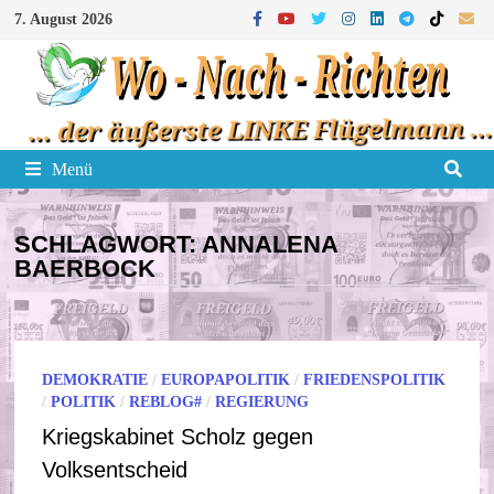
Zum
7. August 2026
Inhalt
springen
Menü
SCHLAGWORT:
ANNALENA
BAERBOCK
DEMOKRATIE
/
EUROPAPOLITIK
/
FRIEDENSPOLITIK
/
POLITIK
/
REBLOG#
/
REGIERUNG
Kriegskabinet Scholz gegen
Volksentscheid