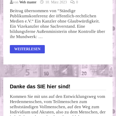
von
Web master
10. März 2023
0
Beitrag übernommen von “Ständige
Publikumskonferenz der öffentlich-rechtlichen
Medien e.V.“ Ein Kanzler ohne Glaubwürdigkeit.
Ein Vizekanzler ohne Sachverstand. Eine
bildungsferne Außenministerin ohne Kontrolle über
ihr Mundwerk: …
KRIEGSKABINET
WEITERLESEN
SCHOLZ
GEGEN
VOLKSENTSCHEID
Danke das SIE hier sind!
Kommen Sie mit uns auf den Entwicklungsweg vom
Herdenmenschen, vom Teilmenschen zum
selbstständigen Vollmenschen, auf den Weg zum
Individium und Akraten, also zu dem Menschen, der