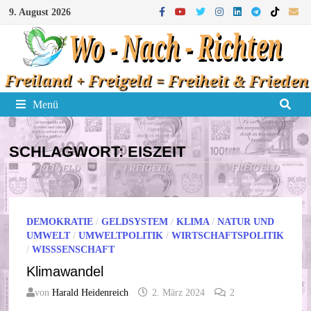
Zum
9. August 2026
Inhalt
springen
Menü
SCHLAGWORT:
EISZEIT
DEMOKRATIE
/
GELDSYSTEM
/
KLIMA
/
NATUR UND
UMWELT
/
UMWELTPOLITIK
/
WIRTSCHAFTSPOLITIK
/
WISSSENSCHAFT
Klimawandel
von
Harald Heidenreich
2. März 2024
2