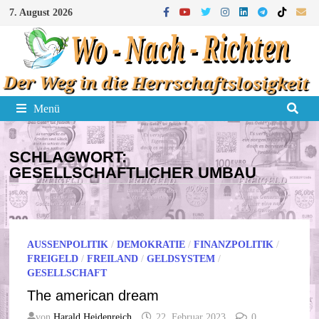
Zum
7. August 2026
Inhalt
springen
Menü
SCHLAGWORT:
GESELLSCHAFTLICHER UMBAU
AUSSENPOLITIK
/
DEMOKRATIE
/
FINANZPOLITIK
/
FREIGELD
/
FREILAND
/
GELDSYSTEM
/
GESELLSCHAFT
The american dream
von
Harald Heidenreich
22. Februar 2023
0