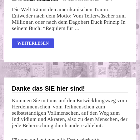
Die Welt träumt den amerikanischen Traum.
Entweder nach dem Motto: Vom Tellerwäscher zum
Millionar, oder nach dem Dagobert Duck Prinzip In
seinem Buch: “Requiem für …
THE
WEITERLESEN
AMERICAN
DREAM
Danke das SIE hier sind!
Kommen Sie mit uns auf den Entwicklungsweg vom
Herdenmenschen, vom Teilmenschen zum
selbstständigen Vollmenschen, auf den Weg zum
Individium und Akraten, also zu dem Menschen, der
jede Beherrschung durch andere ablehnt.
Für uns und bei uns gilt: Erst wahrhaftig