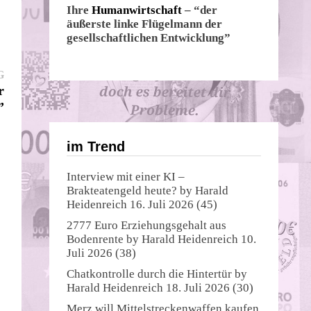
Ihre
Humanwirtschaft
– “der
äußerste linke Flügelmann der
gesellschaftlichen Entwicklung”
Nächster
G
Beitrag:
r
”
im Trend
Interview mit einer KI –
Brakteatengeld heute?
by
Harald
Heidenreich
16. Juli 2026
(45)
2777 Euro Erziehungsgehalt aus
Bodenrente
by
Harald Heidenreich
10.
Juli 2026
(38)
Chatkontrolle durch die Hintertür
by
n
Harald Heidenreich
18. Juli 2026
(30)
Merz will Mittelstreckenwaffen kaufen