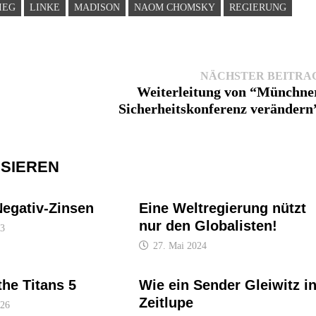
IEG
LINKE
MADISON
NAOM CHOMSKY
REGIERUNG
NÄCHSTER BEITRA
Weiterleitung von “Münchne
Sicherheitskonferenz verändern
SSIEREN
Negativ-Zinsen
Eine Weltregierung nützt
nur den Globalisten!
23
27. Mai 2024
the Titans 5
Wie ein Sender Gleiwitz i
Zeitlupe
026