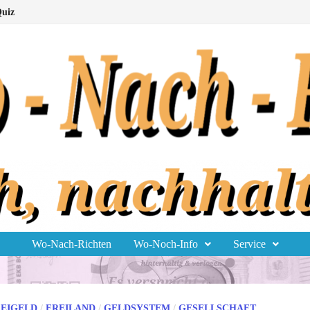
uiz
Wo-Nach-Richten
Wo-Noch-Info
Service
EIGELD
/
FREILAND
/
GELDSYSTEM
/
GESELLSCHAFT