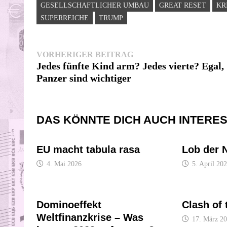
GESELLSCHAFTLICHER UMBAU
GREAT RESET
KR
SUPERREICHE
TRUMP
Beitragsnavigation
Vorheriger
VORHERIGER BEITRAG
Beitrag:
Jedes fünfte Kind arm? Jedes vierte? Egal,
Panzer sind wichtiger
DAS KÖNNTE DICH AUCH INTERE
EU macht tabula rasa
Lob der 
4. Mai 2026
5. April 20
Dominoeffekt
Clash of 
Weltfinanzkrise – Was
17. März 2