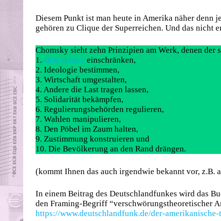
Diesem Punkt ist man heute in Amerika näher denn je.
gehören zu Clique der Superreichen. Und das nicht er
Chomsky sieht zehn Prinzipien am Werk, denen der s
1.
Demokratie
einschränken,
2. Ideologie bestimmen,
3. Wirtschaft umgestalten,
4. Andere die Last tragen lassen,
5. Solidarität bekämpfen,
6. Regulierungsbehörden regulieren,
7. Wahlen manipulieren,
8. Den Pöbel im Zaum halten,
9. Zustimmung konstruieren und
10. Die Bevölkerung an den Rand drängen.
(kommt Ihnen das auch irgendwie bekannt vor, z.B. a
In einem Beitrag des Deutschlandfunkes wird das Buc
den Framing-Begriff “verschwörungstheoretischer An
https://www.deutschlandfunk.de/der-amerikanische