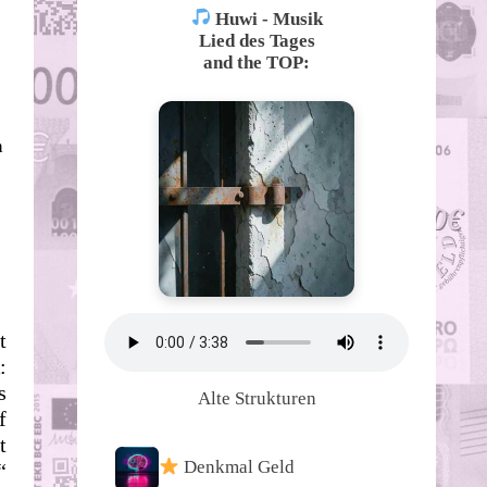
Huwi - Musik
Lied des Tages
and the TOP:
h
t
:
s
Alte Strukturen
f
t
Denkmal Geld
“