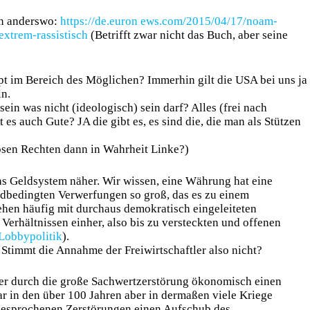
en anderswo:
https://de.euron ews.com/2015/04/17/noam-
extrem-rassistisch
(Betrifft zwar nicht das Buch, aber seine
upt im Bereich des Möglichen? Immerhin gilt die USA bei uns ja
in.
ein was nicht (ideologisch) sein darf? Alles (frei nach
s auch Gute? JA die gibt es, es sind die, die man als Stützen
bösen Rechten dann in Wahrheit Linke?)
as Geldsystem näher. Wir wissen, eine Währung hat eine
ldbedingten Verwerfungen so groß, das es zu einem
n häufig mit durchaus demokratisch eingeleiteten
 Verhältnissen einher, also bis zu versteckten und offenen
Lobbypolitik
).
. Stimmt die Annahme der Freiwirtschaftler also nicht?
er durch die große Sachwertzerstörung ökonomisch einen
 in den über 100 Jahren aber in dermaßen viele Kriege
angesprochenen Zerstörungen einen Aufschub des