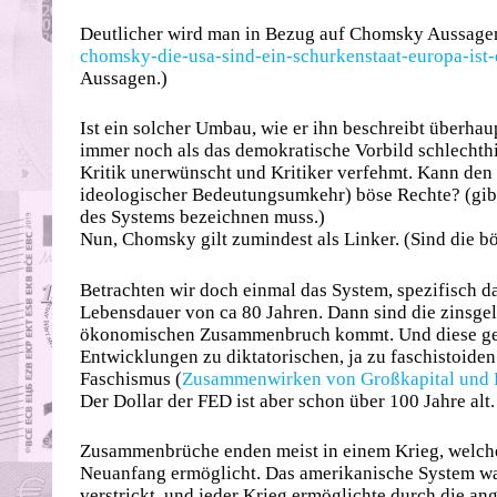
Deutlicher wird man in Bezug auf Chomsky Aussag
chomsky-die-usa-sind-ein-schurkenstaat-europa-ist-
Aussagen.)
Ist ein solcher Umbau, wie er ihn beschreibt überha
immer noch als das demokratische Vorbild schlechth
Kritik unerwünscht und Kritiker verfehmt. Kann den s
ideologischer Bedeutungsumkehr) böse Rechte? (gibt e
des Systems bezeichnen muss.)
Nun, Chomsky gilt zumindest als Linker. (Sind die 
Betrachten wir doch einmal das System, spezifisch d
Lebensdauer von ca 80 Jahren. Dann sind die zinsge
ökonomischen Zusammenbruch kommt. Und diese gehe
Entwicklungen zu diktatorischen, ja zu faschistoiden
Faschismus (
Zusammenwirken von Großkapital und 
Der Dollar der FED ist aber schon über 100 Jahre alt
Zusammenbrüche enden meist in einem Krieg, welch
Neuanfang ermöglicht. Das amerikanische System war
verstrickt, und jeder Krieg ermöglichte durch die 