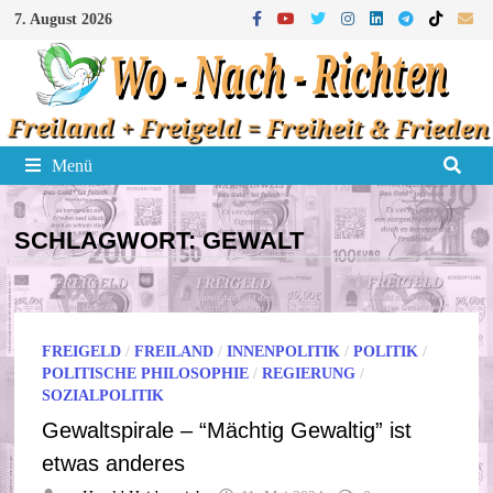
Zum
7. August 2026
Inhalt
springen
Menü
SCHLAGWORT:
GEWALT
FREIGELD
/
FREILAND
/
INNENPOLITIK
/
POLITIK
/
POLITISCHE PHILOSOPHIE
/
REGIERUNG
/
SOZIALPOLITIK
Gewaltspirale – “Mächtig Gewaltig” ist
etwas anderes