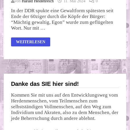
von
Harald Heidenreich
11. Mai 2024
0
In der DDR spukte eine Gewaltform spätesten seit
Ende der 60ziger durch die Köpfe der Bürger:
“Mächtig gewaltig, Egon” wurde zum geflügelten
Wort. Nur mit …
GEWALTSPIRALE
WEITERLESEN
–
“MÄCHTIG
GEWALTIG”
IST
ETWAS
ANDERES
Danke das SIE hier sind!
Kommen Sie mit uns auf den Entwicklungsweg vom
Herdenmenschen, vom Teilmenschen zum
selbstständigen Vollmenschen, auf den Weg zum
Individium und Akraten, also zu dem Menschen, der
jede Beherrschung durch andere ablehnt.