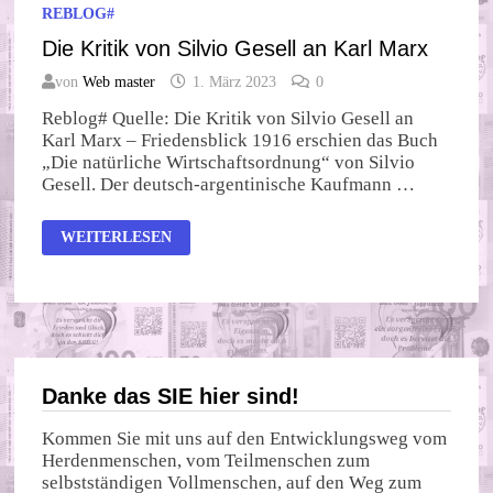
REBLOG#
Die Kritik von Silvio Gesell an Karl Marx
von
Web master
1. März 2023
0
Reblog# Quelle: Die Kritik von Silvio Gesell an
Karl Marx – Friedensblick 1916 erschien das Buch
„Die natürliche Wirtschaftsordnung“ von Silvio
Gesell. Der deutsch-argentinische Kaufmann …
DIE
WEITERLESEN
KRITIK
VON
SILVIO
GESELL
AN
KARL
MARX
Danke das SIE hier sind!
Kommen Sie mit uns auf den Entwicklungsweg vom
Herdenmenschen, vom Teilmenschen zum
selbstständigen Vollmenschen, auf den Weg zum