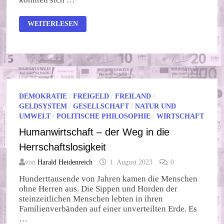
RECHT,
WEITERLESEN
RECHTS,
RECHTE!
DEMOKRATIE
/
FREIGELD
/
FREILAND
/
GELDSYSTEM
/
GESELLSCHAFT
/
NATUR UND
UMWELT
/
POLITISCHE PHILOSOPHIE
/
WIRTSCHAFT
Humanwirtschaft – der Weg in die
Herrschaftslosigkeit
von
Harald Heidenreich
1. August 2023
0
Hunderttausende von Jahren kamen die Menschen
ohne Herren aus. Die Sippen und Horden der
steinzeitlichen Menschen lebten in ihren
Familienverbänden auf einer unverteilten Erde. Es
…