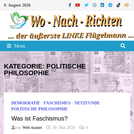
Zum
9. August 2026
Inhalt
springen
Menü
KATEGORIE:
POLITISCHE
PHILOSOPHIE
DEMOKRATIE
/
FASCHISMUS
/
NETZFUNDE
/
POLITISCHE PHILOSOPHIE
Was ist Faschismus?
von
Web master
30. Mai 2026
0