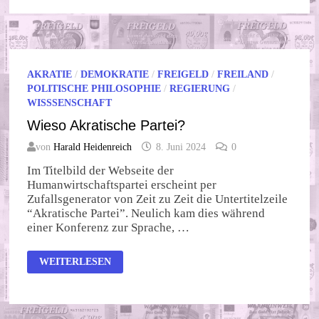
LINKS
AKRATIE
/
DEMOKRATIE
/
FREIGELD
/
FREILAND
/
POLITISCHE PHILOSOPHIE
/
REGIERUNG
/
WISSSENSCHAFT
Wieso Akratische Partei?
von
Harald Heidenreich
8. Juni 2024
0
Im Titelbild der Webseite der
Humanwirtschaftspartei erscheint per
Zufallsgenerator von Zeit zu Zeit die Untertitelzeile
“Akratische Partei”. Neulich kam dies während
einer Konferenz zur Sprache, …
WIESO
WEITERLESEN
AKRATISCHE
PARTEI?