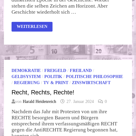
stehen die selben Zeichen am Horizont. Aber
Geschichte wiederholt sich …
TAG
WEITERLESEN
DER
FINSTERNIS
DEMOKRATIE
/
FREIGELD
/
FREILAND
/
GELDSYSTEM
/
POLITIK
/
POLITISCHE PHILOSOPHIE
/
REGIERUNG
/
TV & PRINT
/
ZINSWIRTSCHAFT
Recht, Rechts, Rechte!
von
Harald Heidenreich
27. Januar 2024
0
Nachdem das Jahr mit Protesten von um ihre
RECHTE besorgten Bauern und Bürgern
entsprechend ihrem verfassungsmäßigen RECHT
gegen die AntiRECHTE Regierung begonnen hat,
konnten sich …