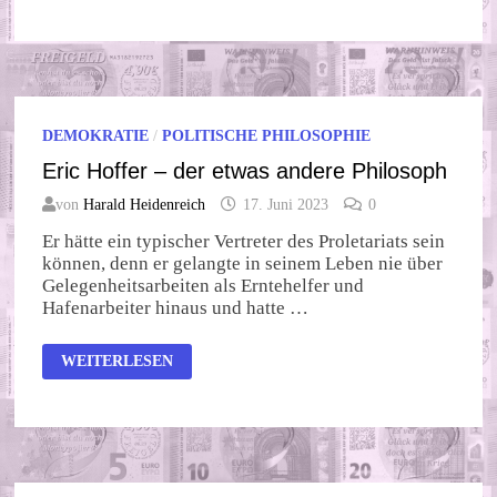
GIBT
ES
DEN
KAPITALISMUS?
DEMOKRATIE
/
POLITISCHE PHILOSOPHIE
Eric Hoffer – der etwas andere Philosoph
von
Harald Heidenreich
17. Juni 2023
0
Er hätte ein typischer Vertreter des Proletariats sein
können, denn er gelangte in seinem Leben nie über
Gelegenheitsarbeiten als Erntehelfer und
Hafenarbeiter hinaus und hatte …
ERIC
WEITERLESEN
HOFFER
–
DER
ETWAS
ANDERE
PHILOSOPH