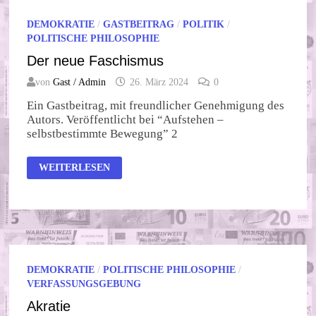
DEMOKRATIE
/
GASTBEITRAG
/
POLITIK
/
POLITISCHE PHILOSOPHIE
Der neue Faschismus
von
Gast / Admin
26. März 2024
0
Ein Gastbeitrag, mit freundlicher Genehmigung des
Autors. Veröffentlicht bei “Aufstehen –
selbstbestimmte Bewegung” 2
DER
WEITERLESEN
NEUE
FASCHISMUS
DEMOKRATIE
/
POLITISCHE PHILOSOPHIE
/
VERFASSUNGSGEBUNG
Akratie