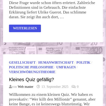
Diese Frage wurde schon öfters erörtert. Zahlreiche
Definitionen sind in Gebrauch. Die einfachste
Erklärung liefert Ulrike Guerot. Das schlimme
daran. Sie zeigt ihn auch dort, …
WAS
WEITERLESEN
IST
FASCHISMUS?
GESELLSCHAFT
/
HUMANWIRTSCHAFT
/
POLITIK
/
POLITISCHE PHILOSOPHIE
/
UMFRAGEN
/
VERSCHWÖRUNGSTHEORIE
Kleines Quiz gefällig?
von
Web master
13. September 2025
0
Willkommen zu einem kleinen Quiz. Wir haben es
provokativ: “Wer killt den Millionär” genannt, aber
keine Bange, es ist keineswegs blutsrünstig. Wir