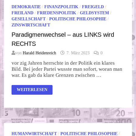
DEMOKRATIE
/
FINANZPOLITIK
/
FREIGELD
/
FREILAND
/
FRIEDENSPOLITIK
/
GELDSYSTEM
/
GESELLSCHAFT
/
POLITISCHE PHILOSOPHIE
/
ZINSWIRTSCHAFT
Paradigmenwechsel – aus LINKS wird
RECHTS
von
Harald Heidenreich
7. März 2023
0
vor zig Jahren herrschte in der Politik ein klares
Bild. Bei jeder Partei wusste man sofort, woran man
war. Es gab da klare Grenzen zwischen …
PARADIGMENWECHSEL
WEITERLESEN
–
AUS
LINKS
WIRD
RECHTS
HUMANWIRTSCHAFT
/
POLITISCHE PHILOSOPHIE
/