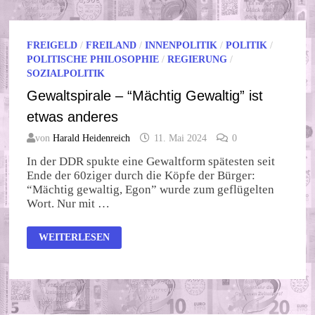
FREIGELD
/
FREILAND
/
INNENPOLITIK
/
POLITIK
/
POLITISCHE PHILOSOPHIE
/
REGIERUNG
/
SOZIALPOLITIK
Gewaltspirale – “Mächtig Gewaltig” ist
etwas anderes
von
Harald Heidenreich
11. Mai 2024
0
In der DDR spukte eine Gewaltform spätesten seit
Ende der 60ziger durch die Köpfe der Bürger:
“Mächtig gewaltig, Egon” wurde zum geflügelten
Wort. Nur mit …
GEWALTSPIRALE
WEITERLESEN
–
“MÄCHTIG
GEWALTIG”
IST
ETWAS
ANDERES