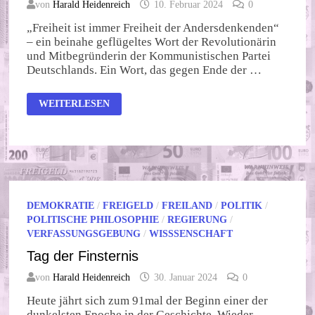
von
Harald Heidenreich
10. Februar 2024
0
„Freiheit ist immer Freiheit der Andersdenkenden“
– ein beinahe geflügeltes Wort der Revolutionärin
und Mitbegründerin der Kommunistischen Partei
Deutschlands. Ein Wort, das gegen Ende der …
FREIHEIT
WEITERLESEN
DES
ANDERSDENKENDEN
ODER
WENN
ZWEI
SICH
STREITEN
…
DEMOKRATIE
/
FREIGELD
/
FREILAND
/
POLITIK
/
POLITISCHE PHILOSOPHIE
/
REGIERUNG
/
VERFASSUNGSGEBUNG
/
WISSSENSCHAFT
Tag der Finsternis
von
Harald Heidenreich
30. Januar 2024
0
Heute jährt sich zum 91mal der Beginn einer der
dunkelsten Epoche in der Geschichte. Wieder