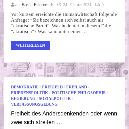
von
Harald Heidenreich
24. Februar 2024
0
Vor kurzem erreichte die Humanwirtschaft folgende
Anfrage: “Sie bezeichnen sich selbst auch als
“akratische Partei”. Was bedeutet in diesem Falle
“akratisch”? Was kann unter einer …
AKRATIE
WEITERLESEN
DEMOKRATIE
/
FREIGELD
/
FREILAND
/
FRIEDENSPOLITIK
/
POLITISCHE PHILOSOPHIE
/
REGIERUNG
/
SOZIALPOLITIK
/
VERFASSUNGSGEBUNG
Freiheit des Andersdenkenden oder wenn
zwei sich streiten …