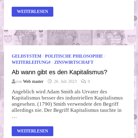
HUMANWIRTSCHAFT
WEITERLESEN
–
DER
WEG
IN
DIE
HERRSCHAFTSLOSIGKEIT
GELDSYSTEM
/
POLITISCHE PHILOSOPHIE
/
WEITERLEITUNG#
/
ZINSWIRTSCHAFT
Ab wann gibt es den Kapitalismus?
von
Web master
26. Juli 2023
0
Angeblich wird Adam Smith als Urvater des
Kapitalismus besser des industriellen Kapitalismus
angesehen. (1790) Smith verwendete den Begriff
allerdings nie. Der Begriff Kapitalismus tauchte in
…
AB
WEITERLESEN
WANN