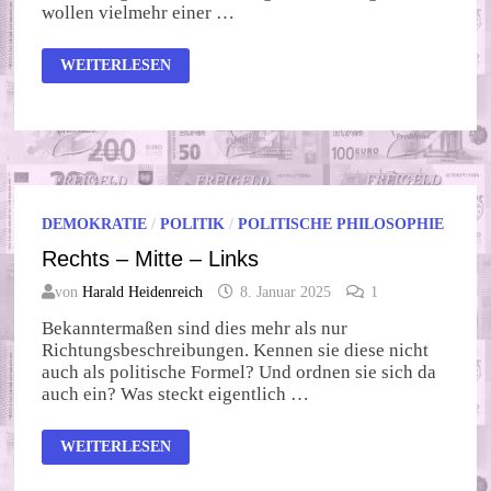
wollen vielmehr einer …
KLEINES
WEITERLESEN
QUIZ
GEFÄLLIG?
DEMOKRATIE
/
POLITIK
/
POLITISCHE PHILOSOPHIE
Rechts – Mitte – Links
von
Harald Heidenreich
8. Januar 2025
1
Bekanntermaßen sind dies mehr als nur
Richtungsbeschreibungen. Kennen sie diese nicht
auch als politische Formel? Und ordnen sie sich da
auch ein? Was steckt eigentlich …
RECHTS
WEITERLESEN
–
MITTE
–