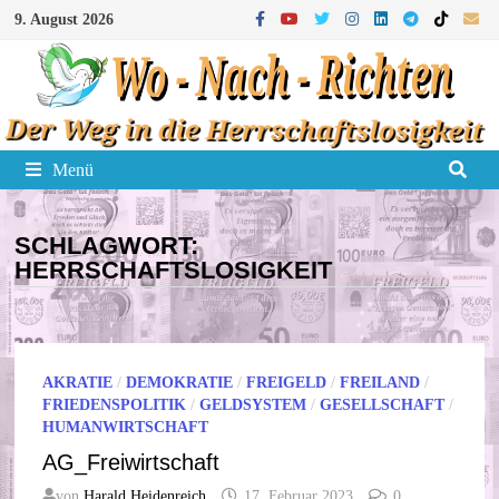
Zum
9. August 2026
Inhalt
springen
Menü
SCHLAGWORT:
HERRSCHAFTSLOSIGKEIT
AKRATIE
/
DEMOKRATIE
/
FREIGELD
/
FREILAND
/
FRIEDENSPOLITIK
/
GELDSYSTEM
/
GESELLSCHAFT
/
HUMANWIRTSCHAFT
AG_Freiwirtschaft
von
Harald Heidenreich
17. Februar 2023
0