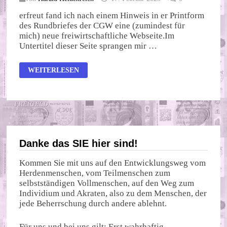
erfreut fand ich nach einem Hinweis in er Printform
des Rundbriefes der CGW eine (zumindest für
mich) neue freiwirtschaftliche Webseite.Im
Untertitel dieser Seite sprangen mir …
AG_FREIWIRTSCHAFT
WEITERLESEN
Danke das SIE hier sind!
Kommen Sie mit uns auf den Entwicklungsweg vom
Herdenmenschen, vom Teilmenschen zum
selbstständigen Vollmenschen, auf den Weg zum
Individium und Akraten, also zu dem Menschen, der
jede Beherrschung durch andere ablehnt.
Für uns und bei uns gilt: Erst wahrhaftig