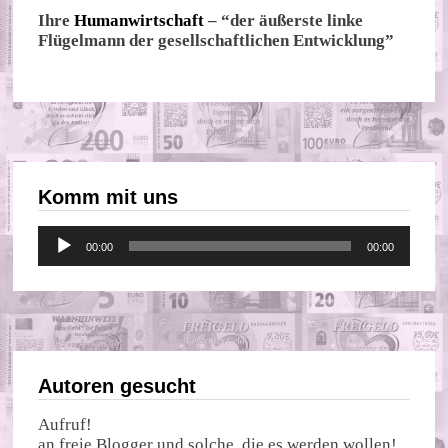
Ihre
Humanwirtschaft
– “der äußerste linke
Flügelmann der gesellschaftlichen Entwicklung”
Komm mit uns
Audio-
00:00
00:00
Player
Autoren gesucht
Aufruf!
an freie Blogger und solche, die es werden wollen!