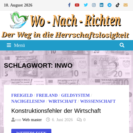
Zum
10. August 2026
Inhalt
springen
Menü
SCHLAGWORT:
INWO
FREIGELD
/
FREILAND
/
GELDSYSTEM
/
NACHGELESEN#
/
WIRTSCHAFT
/
WISSSENSCHAFT
Konstruktionsfehler der Wirtschaft
von
Web master
6. Juni 2026
0
KONSTRUKTIONSFEHLER