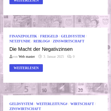
WEITERLESEN
DER
WIRTSCHAFT
FINANZPOLITIK
/
FREIGELD
/
GELDSYSTEM
/
NETZFUNDE
/
REBLOG#
/
ZINSWIRTSCHAFT
Die Macht der Negativzinsen
von
Web master
3. Januar 2025
0
DIE
WEITERLESEN
MACHT
DER
NEGATIVZINSEN
GELDSYSTEM
/
WEITERLEITUNG#
/
WIRTSCHAFT
/
ZINSWIRTSCHAFT