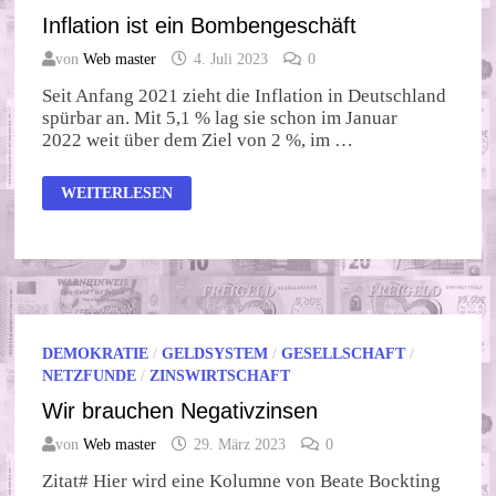
Inflation ist ein Bombengeschäft
von
Web master
4. Juli 2023
0
Seit Anfang 2021 zieht die Inflation in Deutschland
spürbar an. Mit 5,1 % lag sie schon im Januar
2022 weit über dem Ziel von 2 %, im …
INFLATION
WEITERLESEN
IST
EIN
BOMBENGESCHÄFT
DEMOKRATIE
/
GELDSYSTEM
/
GESELLSCHAFT
/
NETZFUNDE
/
ZINSWIRTSCHAFT
Wir brauchen Negativzinsen
von
Web master
29. März 2023
0
Zitat# Hier wird eine Kolumne von Beate Bockting