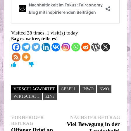
Visited 28 times, 1 visit(s) today
Sag es weiter, teile es!
VERSCHLAGWORTET
GESELL
INWO
NWO
WIRTSCHAFT
ZINS
Beitragsnavigation
Nächs
VORHERIGER
NÄCHSTER BEITRAG
Vorheriger
Beitr
BEITRAG
Viel Bewegung in der
Beitrag:
Offener Brief an