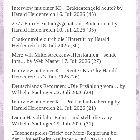
Interview mit einer KI – Brakteatengeld heute?
by
Harald Heidenreich
16. Juli 2026
(45)
2777 Euro Erziehungsgehalt aus Bodenrente
by
Harald Heidenreich
10. Juli 2026
(35)
Chatkontrolle durch die Hintertür
by
Harald
Heidenreich
18. Juli 2026
(30)
Merz will Mittelstreckenwaffen kaufen – sende
ihm…
by
Web Master
17. Juli 2026
(27)
Interview mit einer KI – Rente? Klar!
by
Harald
Heidenreich
23. Juli 2026
(26)
Deutschlands Reformen: „Die Erzählung vom…
by
Wilhelm Saelinger
22. Juli 2026
(24)
Interview mit einer KI – Pro Umlaufsicherung
by
Harald Heidenreich
21. Juli 2026
(21)
Dunja Hayali fährt Bahn – und stellt die…
by
Wilhelm Saelinger
29. Juli 2026
(21)
„Taschenspieler-Trick“ der Merz-Regierung bei
der…
by
Wilhelm Saelinger
9. Juli 2026
(20)