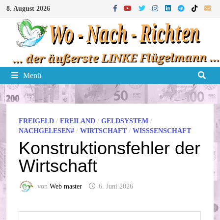
Zum
8. August 2026
Inhalt
springen
Menü
FREIGELD
/
FREILAND
/
GELDSYSTEM
/
NACHGELESEN#
/
WIRTSCHAFT
/
WISSSENSCHAFT
Konstruktionsfehler der
Wirtschaft
von
Web master
6. Juni 2026