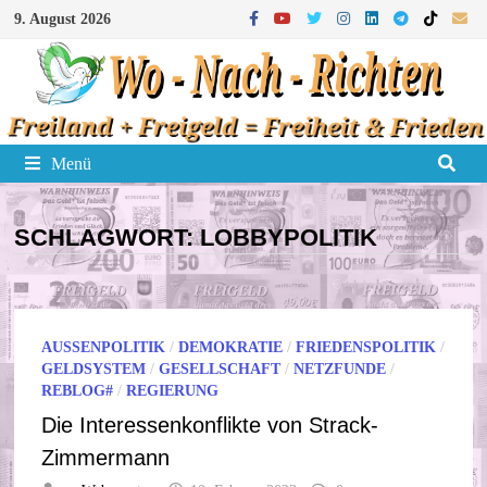
Zum
9. August 2026
Inhalt
springen
Menü
SCHLAGWORT:
LOBBYPOLITIK
AUSSENPOLITIK
/
DEMOKRATIE
/
FRIEDENSPOLITIK
/
GELDSYSTEM
/
GESELLSCHAFT
/
NETZFUNDE
/
REBLOG#
/
REGIERUNG
Die Interessenkonflikte von Strack-
Zimmermann