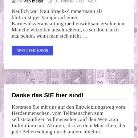
von
Web master
10. Februar 2023
0
Neulich war Frau Strack-Zimmermann als
blutrünstiger Vampir auf einer
Karnevalsveranstaltung medienwirksam erschienen.
Manche witzelten anschließend, es sei doch auch
mal schon, wenn man sich nicht …
DIE
WEITERLESEN
INTERESSENKONFLIKTE
VON
STRACK-
ZIMMERMANN
Danke das SIE hier sind!
Kommen Sie mit uns auf den Entwicklungsweg vom
Herdenmenschen, vom Teilmenschen zum
selbstständigen Vollmenschen, auf den Weg zum
Individium und Akraten, also zu dem Menschen, der
jede Beherrschung durch andere ablehnt.