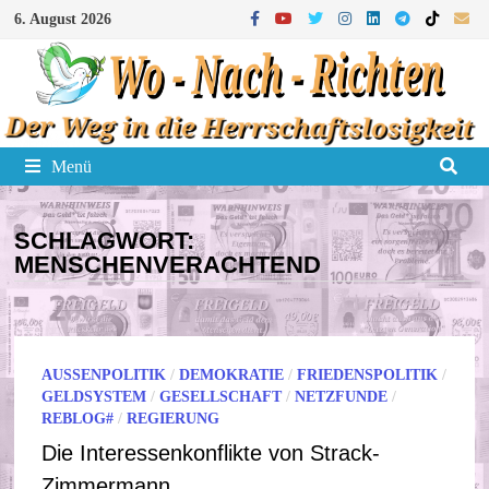
Zum
6. August 2026
Inhalt
springen
Menü
SCHLAGWORT:
MENSCHENVERACHTEND
AUSSENPOLITIK
/
DEMOKRATIE
/
FRIEDENSPOLITIK
/
GELDSYSTEM
/
GESELLSCHAFT
/
NETZFUNDE
/
REBLOG#
/
REGIERUNG
Die Interessenkonflikte von Strack-
Zimmermann