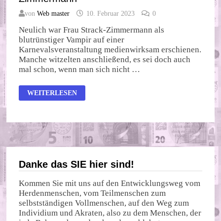
von
Web master
10. Februar 2023
0
Neulich war Frau Strack-Zimmermann als
blutrünstiger Vampir auf einer
Karnevalsveranstaltung medienwirksam erschienen.
Manche witzelten anschließend, es sei doch auch
mal schon, wenn man sich nicht …
DIE
WEITERLESEN
INTERESSENKONFLIKTE
VON
STRACK-
ZIMMERMANN
Danke das SIE hier sind!
Kommen Sie mit uns auf den Entwicklungsweg vom
Herdenmenschen, vom Teilmenschen zum
selbstständigen Vollmenschen, auf den Weg zum
Individium und Akraten, also zu dem Menschen, der