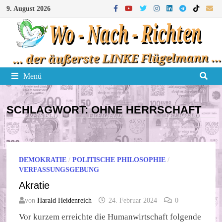
Zum
9. August 2026
Inhalt
springen
Menü
SCHLAGWORT:
OHNE HERRSCHAFT
DEMOKRATIE
/
POLITISCHE PHILOSOPHIE
/
VERFASSUNGSGEBUNG
Akratie
von
Harald Heidenreich
24. Februar 2024
0
Vor kurzem erreichte die Humanwirtschaft folgende