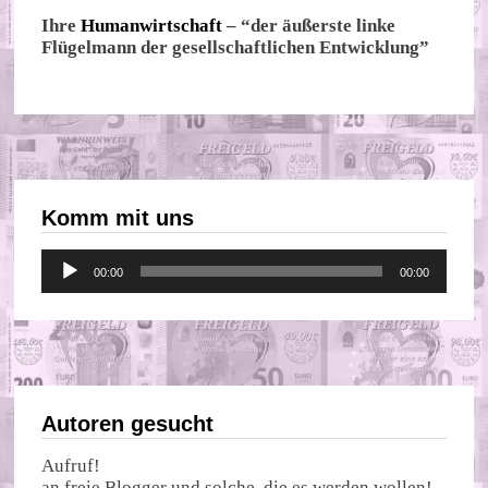
Ihre
Humanwirtschaft
– “der äußerste linke
Flügelmann der gesellschaftlichen Entwicklung”
Komm mit uns
Audio-
00:00
00:00
Player
Autoren gesucht
Aufruf!
an freie Blogger und solche, die es werden wollen!