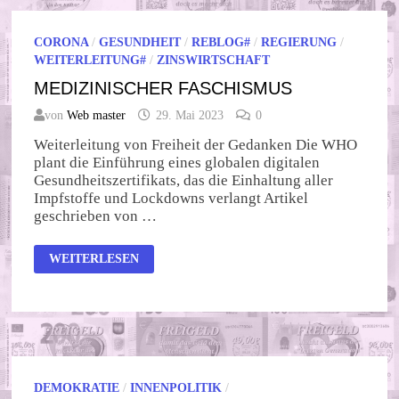
CORONA
/
GESUNDHEIT
/
REBLOG#
/
REGIERUNG
/
WEITERLEITUNG#
/
ZINSWIRTSCHAFT
MEDIZINISCHER FASCHISMUS
von
Web master
29. Mai 2023
0
Weiterleitung von Freiheit der Gedanken Die WHO
plant die Einführung eines globalen digitalen
Gesundheitszertifikats, das die Einhaltung aller
Impfstoffe und Lockdowns verlangt Artikel
geschrieben von …
MEDIZINISCHER
WEITERLESEN
FASCHISMUS
DEMOKRATIE
/
INNENPOLITIK
/