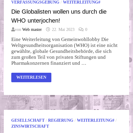
VERFASSUNGSGEBUNG
/
WEITERLEITUNG#
Die Globalisten wollen uns durch die
WHO unterjochen!
von
Web master
22. Mai 2023
0
Eine Weiterleitung von Gemeinwohllobby Die
Weltgesundheitsorganisation (WHO) ist eine nicht
gewählte, globale Gesundheitsbehörde, die sich
zum großen Teil von privaten Stiftungen und
Pharmakonzernen finanziert und …
DIE
WEITERLESEN
GLOBALISTEN
WOLLEN
UNS
DURCH
DIE
WHO
UNTERJOCHEN!
GESELLSCHAFT
/
REGIERUNG
/
WEITERLEITUNG#
/
ZINSWIRTSCHAFT