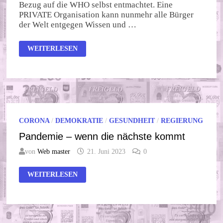
Bezug auf die WHO selbst entmachtet. Eine
PRIVATE Organisation kann nunmehr alle Bürger
der Welt entgegen Wissen und …
WHO
WEITERLESEN
–
PANDEMIE
MIT
ABO
CORONA
/
DEMOKRATIE
/
GESUNDHEIT
/
REGIERUNG
Pandemie – wenn die nächste kommt
von
Web master
21. Juni 2023
0
PANDEMIE
WEITERLESEN
–
WENN
DIE
NÄCHSTE
KOMMT