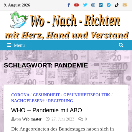
Zum
9. August 2026
Inhalt
springen
Menü
SCHLAGWORT:
PANDEMIE
CORONA
/
GESUNDHEIT
/
GESUNDHEITSPOLITIK
/
NACHGELESEN#
/
REGIERUNG
WHO – Pandemie mit ABO
von
Web master
27. Juni 2023
0
Die Angeordneten des Bundestages haben sich in