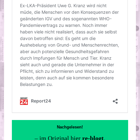
Nachgelesen!
– im Original hier
re-blogt
.