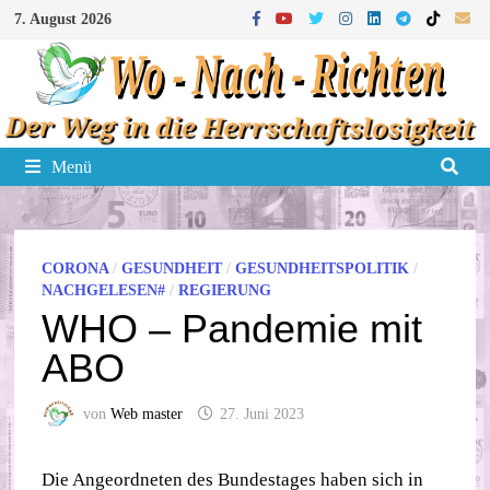
Zum
7. August 2026
Inhalt
springen
Menü
CORONA
/
GESUNDHEIT
/
GESUNDHEITSPOLITIK
/
NACHGELESEN#
/
REGIERUNG
WHO – Pandemie mit
ABO
von
Web master
27. Juni 2023
Die Angeordneten des Bundestages haben sich in