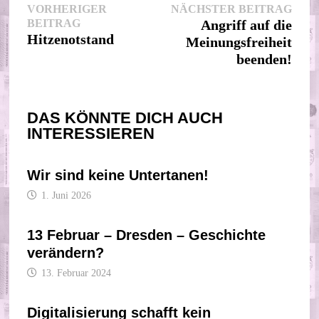
Beitragsnavigation
Nächs
VORHERIGER
NÄCHSTER BEITRAG
Vorheriger
Beitr
BEITRAG
Angriff auf die
Beitrag:
Hitzenotstand
Meinungsfreiheit
beenden!
DAS KÖNNTE DICH AUCH
INTERESSIEREN
Wir sind keine Untertanen!
1. Juni 2026
13 Februar – Dresden – Geschichte
verändern?
13. Februar 2024
Digitalisierung schafft kein