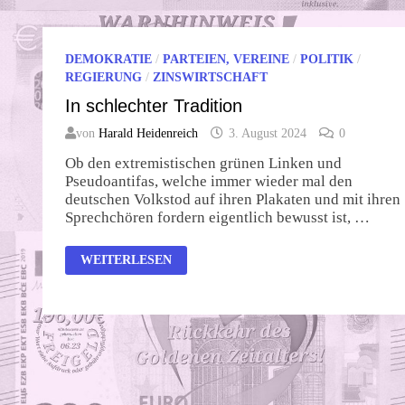
DEMOKRATIE
/
PARTEIEN, VEREINE
/
POLITIK
/
REGIERUNG
/
ZINSWIRTSCHAFT
In schlechter Tradition
von
Harald Heidenreich
3. August 2024
0
Ob den extremistischen grünen Linken und
Pseudoantifas, welche immer wieder mal den
deutschen Volkstod auf ihren Plakaten und mit ihren
Sprechchören fordern eigentlich bewusst ist, …
IN
WEITERLESEN
SCHLECHTER
TRADITION