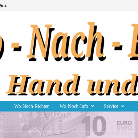
uiz
Wo-Nach-Richten
Wo-Noch-Info
Service