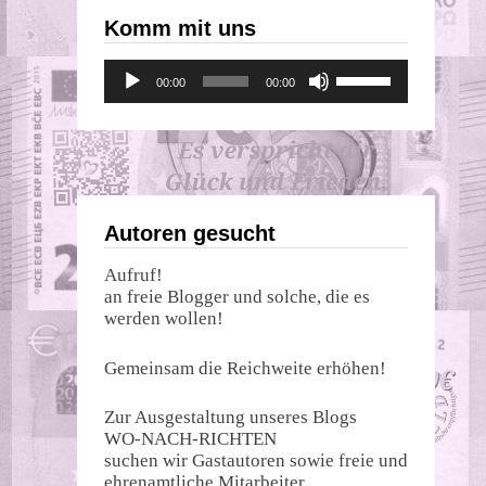
Komm mit uns
Audio-
Pfeiltasten
00:00
00:00
Player
Hoch/Runter
benutzen,
um
die
Lautstärke
zu
regeln.
Autoren gesucht
Aufruf!
an freie Blogger und solche, die es
werden wollen!
Gemeinsam die Reichweite erhöhen!
Zur Ausgestaltung unseres Blogs
WO-NACH-RICHTEN
suchen wir Gastautoren sowie freie und
ehrenamtliche Mitarbeiter.