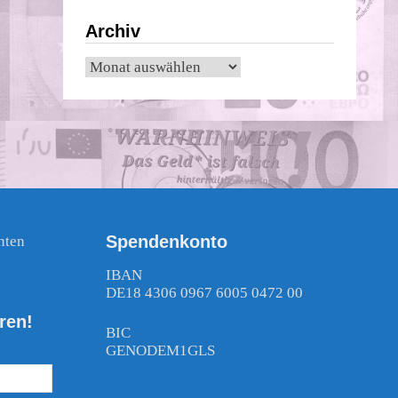
Archiv
Archiv
Spendenkonto
nten
!
IBAN
DE18 4306 0967 6005 0472 00
ren!
BIC
GENODEM1GLS