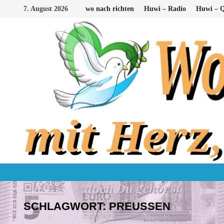
Zum
7. August 2026
wo nach richten
Huwi – Radio
Huwi – Q
Inhalt
springen
SCHLAGWORT:
PREUSSEN