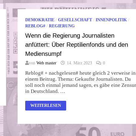
DEMOKRATIE
/
GESELLSCHAFT
/
INNENPOLITIK
/
REBLOG#
/
REGIERUNG
Wenn die Regierung Journalisten
anfüttert: Über Reptilienfonds und den
Mediensumpf
von
Web master
14. März 2023
0
Reblog# + nachgelesen# heute gleich 2 verweise in
einem Beitrag. Thema: Gekaufte Journalisten. Da
soll noch einmal jemand sagen, es gäbe eine Zensu
in Deutschland. …
WENN
WEITERLESEN
DIE
REGIERUNG
JOURNALISTEN
ANFÜTTERT:
ÜBER
REPTILIENFONDS
UND