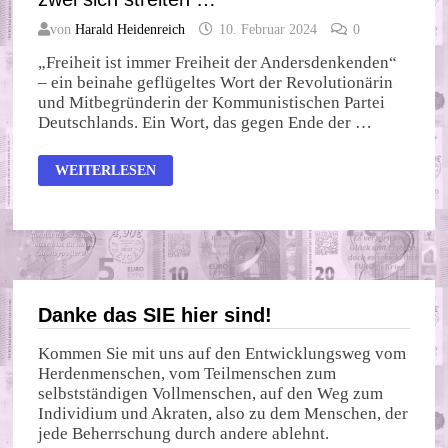
von
Harald Heidenreich
10. Februar 2024
0
„Freiheit ist immer Freiheit der Andersdenkenden“
– ein beinahe geflügeltes Wort der Revolutionärin
und Mitbegründerin der Kommunistischen Partei
Deutschlands. Ein Wort, das gegen Ende der …
FREIHEIT
WEITERLESEN
DES
ANDERSDENKENDEN
ODER
WENN
ZWEI
SICH
STREITEN
…
Danke das SIE hier sind!
Kommen Sie mit uns auf den Entwicklungsweg vom
Herdenmenschen, vom Teilmenschen zum
selbstständigen Vollmenschen, auf den Weg zum
Individium und Akraten, also zu dem Menschen, der
jede Beherrschung durch andere ablehnt.