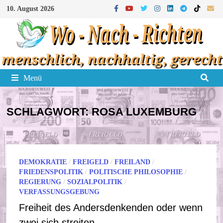
Zum
10. August 2026
Inhalt
springen
Menü
SCHLAGWORT:
ROSA LUXEMBURG
DEMOKRATIE
/
FREIGELD
/
FREILAND
/
FRIEDENSPOLITIK
/
POLITISCHE PHILOSOPHIE
/
REGIERUNG
/
SOZIALPOLITIK
/
VERFASSUNGSGEBUNG
Freiheit des Andersdenkenden oder wenn
zwei sich streiten …