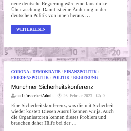
neue deutsche Regierung wäre eine faustdicke
Überraschung. Damit ist eine Änderung in der
deutschen Politik von innen heraus …
WAHLEN
WEITERLESEN
GEGEN
DEN
WANDEL
CORONA
/
DEMOKRATIE
/
FINANZPOLITIK
/
FRIEDENSPOLITIK
/
POLITIK
/
REGIERUNG
Münchner Sicherheitskonferenz
von
Infosperber/Admin
26. Februar 2023
0
Eine Sicherheitskonferenz, was die mit Sicherheit
wieder kostet! Diesen Ausruf kennen wir ja. Auch
die Organisatoren kennen dieses Problem und
brauchen daher Hilfe bei der …