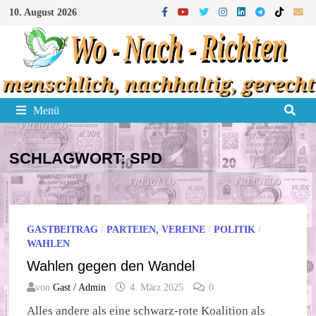
Zum
10. August 2026
Inhalt
springen
Menü
SCHLAGWORT:
SPD
GASTBEITRAG
/
PARTEIEN, VEREINE
/
POLITIK
/
WAHLEN
Wahlen gegen den Wandel
von
Gast / Admin
4. März 2025
0
Alles andere als eine schwarz-rote Koalition als